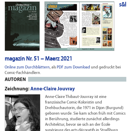
s&l
magazin Nr. 51 – Maerz 2021
Online zum Durchblättern
, als
PDF zum Download
und gedruckt bei
Comic-Fachhändlern.
AUTOREN
Zeichnung:
Anne-Claire Jouvray
Anne-Claire Thibaut-Jouvray ist eine
französische Comic-Koloristin und
Drehbuchautorin, die 1971 in Dijon (Burgund)
geboren wurde. Sie kam schon früh mit Comics
in Berührung, studierte zunächst allerdings
Architektur, bevor sie sich an der École
supérieure des arts décoratifs in Straßburg