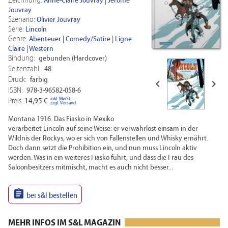
Zeichnung:
Anne-Claire Jouvray
|
Jérôme
Jouvray
Szenario:
Olivier Jouvray
Serie:
Lincoln
Genre:
Abenteuer
|
Comedy/Satire
|
Ligne
Claire
|
Western
Bindung:
gebunden (Hardcover)
Seitenzahl:
48
Druck:
farbig


ISBN:
978-3-96582-058-6
inkl. MwSt.
Preis:
14,95 €
zzgl. Versand
Montana 1916. Das Fiasko in Mexiko
verarbeitet Lincoln auf seine Weise: er verwahrlost einsam in der
Wildnis der Rockys, wo er sich von Fallenstellen und Whisky ernährt.
Doch dann setzt die Prohibition ein, und nun muss Lincoln aktiv
werden. Was in ein weiteres Fiasko führt, und dass die Frau des
Saloonbesitzers mitmischt, macht es auch nicht besser...

bei s&l bestellen
MEHR INFOS IM S&L MAGAZIN