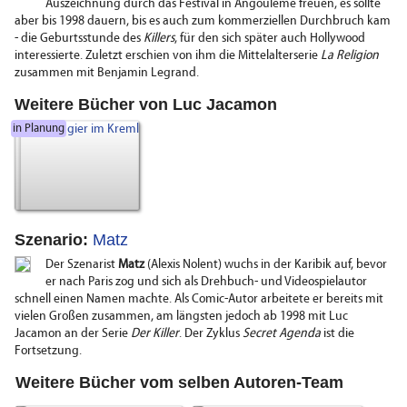
Auszeichnung durch das Festival in Angoulême freuen, es sollte
aber bis 1998 dauern, bis es auch zum kommerziellen Durchbruch kam
- die Geburtsstunde des
Killers
, für den sich später auch Hollywood
interessierte. Zuletzt erschien von ihm die Mittelalterserie
La Religion
zusammen mit Benjamin Legrand.
Weitere Bücher von Luc Jacamon
in Planung
Szenario:
Matz
Der Szenarist
Matz
(Alexis Nolent) wuchs in der Karibik auf, bevor
er nach Paris zog und sich als Drehbuch- und Videospielautor
schnell einen Namen machte. Als Comic-Autor arbeitete er bereits mit
vielen Großen zusammen, am längsten jedoch ab 1998 mit Luc
Jacamon an der Serie
Der Killer
. Der Zyklus
Secret Agenda
ist die
Fortsetzung.
Weitere Bücher vom selben Autoren-Team