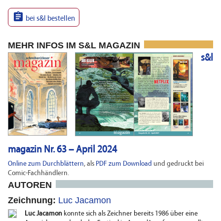

bei s&l bestellen
MEHR INFOS IM S&L MAGAZIN
s&l
magazin Nr. 63 – April 2024
Online zum Durchblättern
, als
PDF zum Download
und gedruckt bei
Comic-Fachhändlern.
AUTOREN
Zeichnung:
Luc Jacamon
Luc Jacamon
konnte sich als Zeichner bereits 1986 über eine