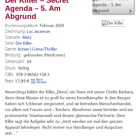
Der Killer – Secret
Agenda – 5. Am


Abgrund
Erscheinungsdatum:
Februar 2024
Zeichnung:
Luc Jacamon
Szenario:
Matz
Serie:
Der Killer
Genre:
Action
|
Crime/Thriller
Bindung:
gebunden (Hardcover)
Seitenzahl:
64
Druck:
farbig
ISBN:
978-3-96582-158-3
inkl. MwSt.
Preis:
17,95 €
zzgl. Versand
Neuerdings bildet der Killer, „Denis“, ein Team mit seiner Chefin Barbara,
denn diese Mission ist zu groß für einen Einzelkämpfer: In den Bergen
haben sich Schleuser eingenistet, und sie betreiben Menschenhandel,
vor allem mit Frauen und – Kindern. Abnehmer sowie Verteiler sind ein
prominenter Staatsanwalt und dessen glamouröse Partnerin. Dem
Killer sagt die Aufgabe sehr zu: „Jetzt werden wir mal den ganzen
Apparat lahmlegen. Nicht immer nur Handlanger und Ausputzer
sein…”