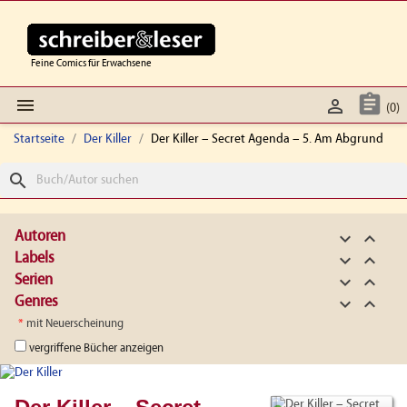
Feine Comics für Erwachsene



(0)
Startseite
Der Killer
Der Killer – Secret Agenda – 5. Am Abgrund
search
Autoren


Labels


Serien


Genres


*
mit Neuerscheinung
vergriffene Bücher anzeigen