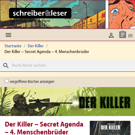
Feine Comics für Erwachsene



(0)
Startseite
Der Killer
Der Killer – Secret Agenda – 4. Menschenbrüder
search
vergriffene Bücher anzeigen
Der Killer – Secret Agenda
– 4. Menschenbrüder