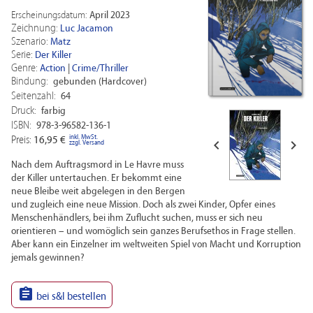
Erscheinungsdatum:
April 2023
Zeichnung:
Luc Jacamon
Szenario:
Matz
Serie:
Der Killer
Genre:
Action
|
Crime/Thriller
Bindung:
gebunden (Hardcover)
Seitenzahl:
64
Druck:
farbig
ISBN:
978-3-96582-136-1
inkl. MwSt.
Preis:
16,95 €


zzgl. Versand
Nach dem Auftragsmord in Le Havre muss
der Killer untertauchen. Er bekommt eine
neue Bleibe weit abgelegen in den Bergen
und zugleich eine neue Mission. Doch als zwei Kinder, Opfer eines
Menschenhändlers, bei ihm Zuflucht suchen, muss er sich neu
orientieren – und womöglich sein ganzes Berufsethos in Frage stellen.
Aber kann ein Einzelner im weltweiten Spiel von Macht und Korruption
jemals gewinnen?

bei s&l bestellen