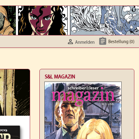


Bestellung
(0)
Anmelden
S&L MAGAZIN