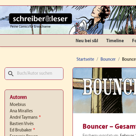
Feine Comics für Erwachsene
Neu bei s&l
Timeline
F
Startseite
Bouncer
Bounce
search
Autoren
Moebius
Ana Miralles
André Taymans
*
Bastien Vivès
Bouncer – Gesam
Ed Brubaker
*