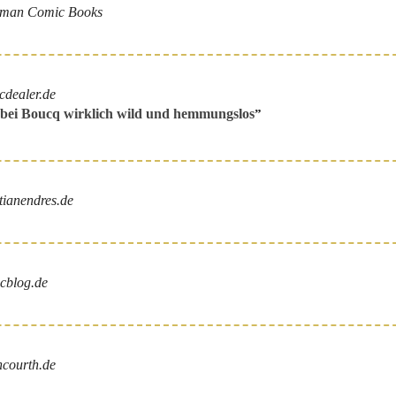
man Comic Books
cdealer.de
 bei Boucq wirklich wild und hemmungslos
”
tianendres.de
cblog.de
ncourth.de