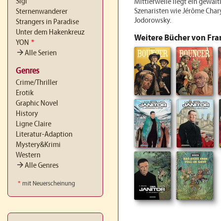
Sigi
Mittlerweile liegt ein gewalti
Szenaristen wie Jérôme Char
Sternenwanderer
Jodorowsky.
Strangers in Paradise
Unter dem Hakenkreuz
Weitere Bücher von Fra
YON
*
arrow_forward
Alle Serien
Genres
Crime/Thriller
Erotik
Graphic Novel
History
Ligne Claire
Literatur-Adaption
Mystery&Krimi
Western
arrow_forward
Alle Genres
*
mit Neuerscheinung