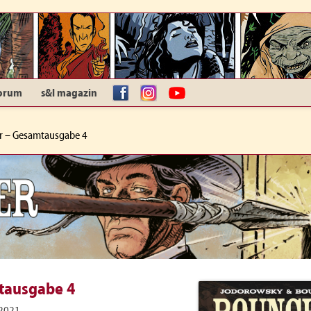
orum
s&l magazin
facebook
Instagram
YouTube
r – Gesamtausgabe 4
tausgabe 4