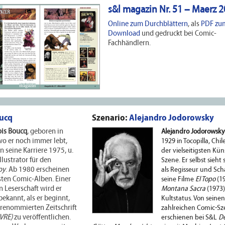
s&l magazin Nr. 51 – Maerz 
Online zum Durchblättern
, als
PDF zu
Download
und gedruckt bei Comic-
Fachhändlern.
oucq
Szenario:
Alejandro Jodorowsky
ois Boucq
, geboren in
Alejandro Jodorowsky
 wo er noch immer lebt,
1929 in Tocopilla, Chile
 seine Karriere 1975, u.
der vielseitigsten Kün
Illustrator für den
Szene. Er selbst sieht 
oy
. Ab 1980 erscheinen
als Regisseur und Sch
sten Comic-Alben. Einer
seine Filme
El Topo
(1
 Leserschaft wird er
Montana Sacra
(1973
ekannt, als er beginnt,
Kultstatus. Von seinen
 renommierten Zeitschrift
zahlreichen Comic-Sz
VRE)
zu veröffentlichen.
erschienen bei S&L
De