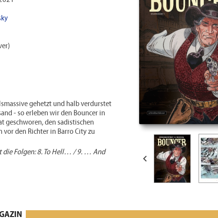
 2021
sky
er)
lsmassive gehetzt und halb verdurstet
nd - so erleben wir den Bouncer in
at geschworen, den sadistischen
 vor den Richter in Barro City zu
 die Folgen: 8. To Hell… / 9. … And

AGAZIN