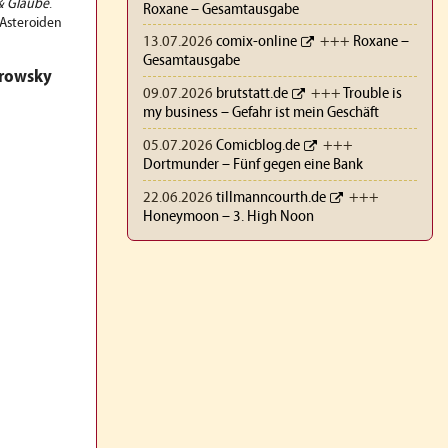
& Glaube
.
Roxane – Gesamtausgabe
 Asteroiden
13.07.2026
comix-online
+++
Roxane –
Gesamtausgabe
orowsky
09.07.2026
brutstatt.de
+++
Trouble is
my business – Gefahr ist mein Geschäft
05.07.2026
Comicblog.de
+++
Dortmunder – Fünf gegen eine Bank
22.06.2026
tillmanncourth.de
+++
Honeymoon – 3. High Noon