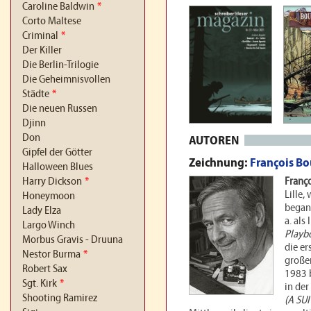
Caroline Baldwin
*
Corto Maltese
Criminal
*
Der Killer
Die Berlin-Trilogie
Die Geheimnisvollen
Städte
*
Die neuen Russen
Djinn
Don
AUTOREN
Gipfel der Götter
Zeichnung:
François B
Halloween Blues
Franç
Harry Dickson
*
Lille,
Honeymoon
begann
Lady Elza
a. als 
Largo Winch
Playb
Morbus Gravis - Druuna
die er
Nestor Burma
*
großen
Robert Sax
1983 b
Sgt. Kirk
*
in der
Shooting Ramirez
(A SUI