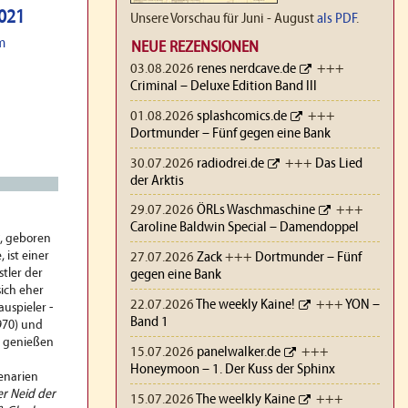
2021
Unsere Vorschau für Juni - August
als PDF
.
m
NEUE REZENSIONEN
03.08.2026
renes nerdcave.de
+++
Criminal – Deluxe Edition Band III
01.08.2026
splashcomics.de
+++
Dortmunder – Fünf gegen eine Bank
30.07.2026
radiodrei.de
+++
Das Lied
der Arktis
29.07.2026
ÖRLs Waschmaschine
+++
Caroline Baldwin Special – Damendoppel
, geboren
, ist einer
27.07.2026
Zack
+++
Dortmunder – Fünf
stler der
gegen eine Bank
sich eher
22.07.2026
The weekly Kaine!
+++
YON –
auspieler -
Band 1
970) und
) genießen
15.07.2026
panelwalker.de
+++
Honeymoon – 1. Der Kuss der Sphinx
enarien
r Neid der
15.07.2026
The weelkly Kaine
+++