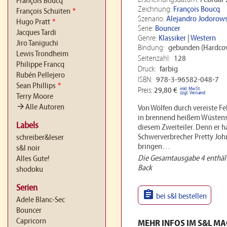
Erscheinungsdatum:
Februar
François Boucq
Zeichnung:
François Boucq
François Schuiten
*
Szenario:
Alejandro Jodorow
Hugo Pratt
*
Serie:
Bouncer
Jacques Tardi
Genre:
Klassiker
|
Western
Jiro Taniguchi
Bindung:
gebunden (Hardcov
Lewis Trondheim
Seitenzahl:
128
Philippe Francq
Druck:
farbig
Rubén Pellejero
ISBN:
978-3-96582-048-7
Sean Phillips
*
inkl. MwSt.
Preis:
29,80 €
zzgl. Versand
Terry Moore
arrow_forward
Alle Autoren
Von Wölfen durch vereiste Fe
in brennend heißem Wüstensa
Labels
diesem Zweiteiler. Denn er h
Schwerverbrecher Pretty John
schreiber&leser
bringen…
s&l noir
Die Gesamtausgabe 4 enthält
Alles Gute!
Back
shodoku
Serien

bei s&l bestellen
Adele Blanc-Sec
Bouncer
Capricorn
MEHR INFOS IM S&L M