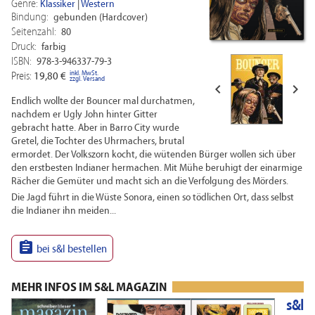
Genre:
Klassiker
|
Western
Bindung:
gebunden (Hardcover)
Seitenzahl:
80
Druck:
farbig
ISBN:
978-3-946337-79-3
inkl. MwSt.
Preis:
19,80 €
zzgl. Versand


Endlich wollte der Bouncer mal durchatmen,
nachdem er Ugly John hinter Gitter
gebracht hatte. Aber in Barro City wurde
Gretel, die Tochter des Uhrmachers, brutal
ermordet. Der Volkszorn kocht, die wütenden Bürger wollen sich über
den erstbesten Indianer hermachen. Mit Mühe beruhigt der einarmige
Rächer die Gemüter und macht sich an die Verfolgung des Mörders.
Die Jagd führt in die Wüste Sonora, einen so tödlichen Ort, dass selbst
die Indianer ihn meiden...

bei s&l bestellen
MEHR INFOS IM S&L MAGAZIN
s&l