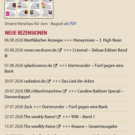
Unsere Vorschau für Juni - August
als PDF
.
NEUE REZENSIONEN
06.08.2026
Westfälischer Anzeiger
+++
Honeymoon – 3. High Noon
03.08.2026
renes nerdcave.de
+++
Criminal – Deluxe Edition Band
III
01.08.2026
splashcomics.de
+++
Dortmunder – Fünf gegen eine
Bank
30.07.2026
radiodrei.de
+++
Das Lied der Arktis
29.07.2026
ÖRLs Waschmaschine
+++
Caroline Baldwin Special –
Damendoppel
27.07.2026
Zack
+++
Dortmunder – Fünf gegen eine Bank
22.07.2026
The weekly Kaine!
+++
YON – Band 1
15.07.2026
The weelkly Kaine
+++
Roxane – Gesamtausgabe