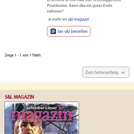
errichtete er mit Hilfe von Schmuggel und
Prostitution. Kann das ein gutes Ende
nehmen?
arrow_forward
mehr im
s&l magazin

bei s&l bestellen
Zeige 1 - 1 von 1 Titeln

Zum Seitenanfang
S&L MAGAZIN