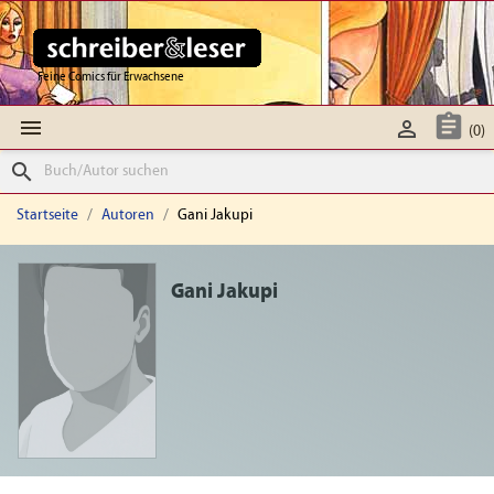
Feine Comics für Erwachsene



(0)
search
Startseite
Autoren
Gani Jakupi
Gani Jakupi