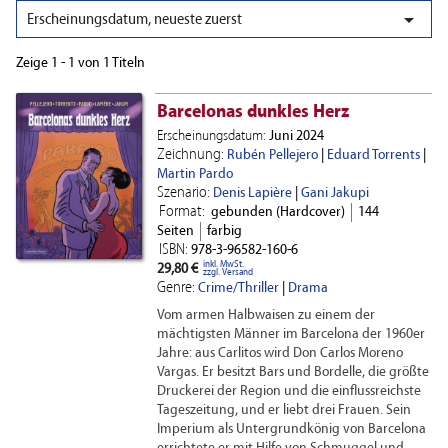

Erscheinungsdatum, neueste zuerst
Zeige 1 - 1 von 1 Titeln
Barcelonas dunkles Herz
Erscheinungsdatum:
Juni 2024
Zeichnung:
Rubén Pellejero
|
Eduard Torrents
|
Martin Pardo
Szenario:
Denis Lapière
|
Gani Jakupi
Format:
gebunden (Hardcover)
144
Seiten
farbig
ISBN:
978-3-96582-160-6
inkl. MwSt.
29,80 €
zzgl. Versand
Genre:
Crime/Thriller
|
Drama
Vom armen Halb­waisen zu einem der
mächtigsten Männer im Barcelona der 1960er
Jahre: aus Carlitos wird Don Carlos Moreno
Vargas. Er be­sitzt Bars und Bordelle, die größte
Druckerei der Region und die einfluss­reichste
Tageszeitung, und er liebt drei Frauen. Sein
Imperium als Untergrund­könig von Barcelona