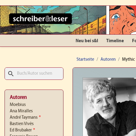
Feine Comics für Erwachsene
Neu bei s&l
Timeline
F
Startseite
Autoren
Mythic
search
Autoren
Moebius
Ana Miralles
André Taymans
*
Bastien Vivès
Ed Brubaker
*