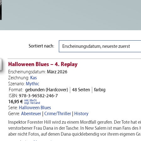
Sortiert nach:
Erscheinungsdatum, neueste zuerst
Halloween Blues – 4. Replay
Erscheinungsdatum:
März 2026
Zeichnung:
Kas
Szenario:
Mythic
Format:
gebunden (Hardcover)
48 Seiten
farbig
ISBN:
978-3-96582-246-7
inkl. MwSt.
16,95 €
zzgl. Versand
Serie:
Halloween Blues
Genre:
Abenteuer
|
Crime/Thriller
|
History
Inspektor Forester Hill wird zu einem Mordfall gerufen. Der Tote hat e
verstorbener Frau Dana in der Tasche. In New Salem ist man Fans de
aber nicht Fotos, auf denen Dana quicklebendig vor ihrem eigenen Gra