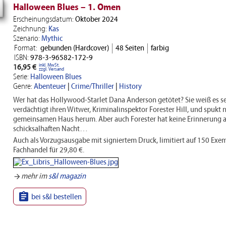
Halloween Blues – 1. Omen
Erscheinungsdatum:
Oktober 2024
Zeichnung:
Kas
Szenario:
Mythic
Format:
gebunden (Hardcover)
48 Seiten
farbig
ISBN:
978-3-96582-172-9
inkl. MwSt.
16,95 €
zzgl. Versand
Serie:
Halloween Blues
Genre:
Abenteuer
|
Crime/Thriller
|
History
Wer hat das Hollywood-Starlet Dana Anderson getötet? Sie weiß es sel
verdächtigt ihren Witwer, Kriminalinspektor Forester Hill, und spukt 
gemeinsamen Haus herum. Aber auch Forester hat keine Erinnerung a
schicksalhaften Nacht…
Auch als Vorzugsausgabe mit signiertem Druck, limitiert auf 150 Exe
Fachhandel für 29,80 €.
mehr im
s&l magazin
arrow_forward

bei s&l bestellen