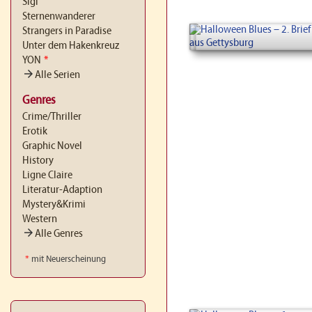
Sigi
Sternenwanderer
Strangers in Paradise
Unter dem Hakenkreuz
YON
*
arrow_forward
Alle Serien
Genres
Crime/Thriller
Erotik
Graphic Novel
History
Ligne Claire
Literatur-Adaption
Mystery&Krimi
Western
arrow_forward
Alle Genres
*
mit Neuerscheinung