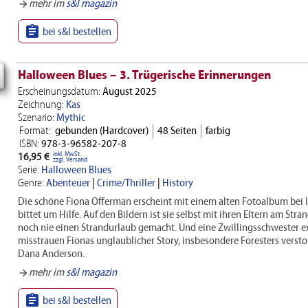
mehr im
s&l magazin
arrow_forward

bei s&l bestellen
Halloween Blues – 3. Trügerische Erinnerungen
Erscheinungsdatum:
August 2025
Zeichnung:
Kas
Szenario:
Mythic
Format:
gebunden (Hardcover)
48 Seiten
farbig
ISBN:
978-3-96582-207-8
inkl. MwSt.
16,95 €
zzgl. Versand
Serie:
Halloween Blues
Genre:
Abenteuer
|
Crime/Thriller
|
History
Die schöne Fiona Offerman erscheint mit einem alten Fotoalbum bei I
bittet um Hilfe. Auf den Bildern ist sie selbst mit ihren Eltern am Stra
noch nie einen Strandurlaub gemacht. Und eine Zwillingsschwester exis
misstrauen Fionas unglaublicher Story, insbesondere Foresters verst
Dana Anderson.
mehr im
s&l magazin
arrow_forward

bei s&l bestellen