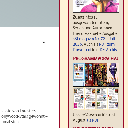
Zusatzinfos zu
ausgewählten Titeln,
Serien und Autorinnen.
Hier die aktuelle Ausgabe
s&l magazin Nr. 72 – Juli

2026
. Auch als
PDF zum
Download
im
PDF-Archiv
.
PROGRAMMVORSCHAU
in Foto von Foresters
Unsere Vorschau für Juni -
s Hollywood-Stars gewohnt –
August
als PDF
.
bmal steht...