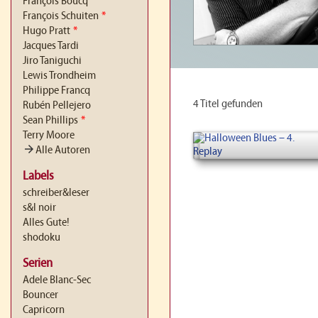
François Boucq
François Schuiten
*
Hugo Pratt
*
Jacques Tardi
Jiro Taniguchi
Lewis Trondheim
Philippe Francq
4 Titel gefunden
Rubén Pellejero
Sean Phillips
*
Terry Moore
arrow_forward
Alle Autoren
Labels
schreiber&leser
s&l noir
Alles Gute!
shodoku
Serien
Adele Blanc-Sec
Bouncer
Capricorn