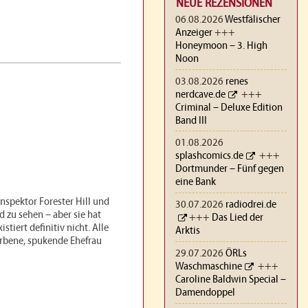
NEUE REZENSIONEN
06.08.2026
Westfälischer
Anzeiger
+++
Honeymoon – 3. High
Noon
03.08.2026
renes
nerdcave.de
+++
Criminal – Deluxe Edition
Band III
01.08.2026
splashcomics.de
+++
Dortmunder – Fünf gegen
eine Bank
nspektor Forester Hill und
30.07.2026
radiodrei.de
nd zu sehen – aber sie hat
+++
Das Lied der
tiert definitiv nicht. Alle
Arktis
orbene, spukende Ehefrau
29.07.2026
ÖRLs
Waschmaschine
+++
Caroline Baldwin Special –
Damendoppel