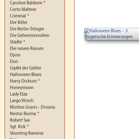
Caroline Baldwin
*
Corto Maltese
Criminal
*
Der Killer
Die Berlin-Trilogie
Die Geheimnisvollen
Städte
*
Die neuen Russen
Djinn
Don
Gipfel der Götter
Halloween Blues
Harry Dickson
*
Honeymoon
Lady Elza
Largo Winch
Morbus Gravis - Druuna
Nestor Burma
*
Robert Sax
Sgt. Kirk
*
Shooting Ramirez