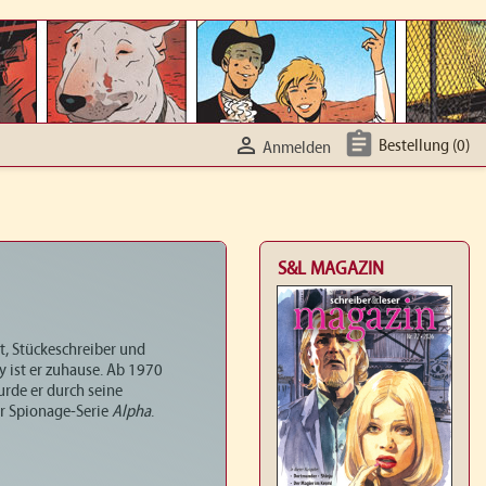


Bestellung
(0)
Anmelden
S&L MAGAZIN
st, Stückeschreiber und
y ist er zuhause. Ab 1970
urde er durch seine
er Spionage-Serie
Alpha
.