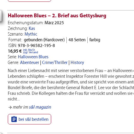
Halloween Blues – 2. Brief aus Gettysburg
Erscheinungsdatum:
März 2025
Zeichnung:
Kas
Szenario:
Mythic
Format:
gebunden (Hardcover)
48 Seiten
farbig
ISBN:
978-3-96582-195-8
inkl. MwSt.
16,95 €
zzgl. Versand
Serie:
Halloween Blues
Genre:
Abenteuer
|
Crime/Thriller
|
History
Nach einer Liebesnacht mit seiner verstorbenen Frau – an Halloween 
Lebenden schlüpfen – erscheint Inspektor Forester Hill wie gewohnt 
wurde eine verwirrte Frau aufgegriffen, und sie spricht von einem ant
Bündel Briefe, die der berühmte General Robert E. Lee vor der Schlach
Frau schrieb. Die Kollegen halten die Frau für verrückt und wollen sie 
nicht...
mehr im
s&l magazin
arrow_forward

bei s&l bestellen