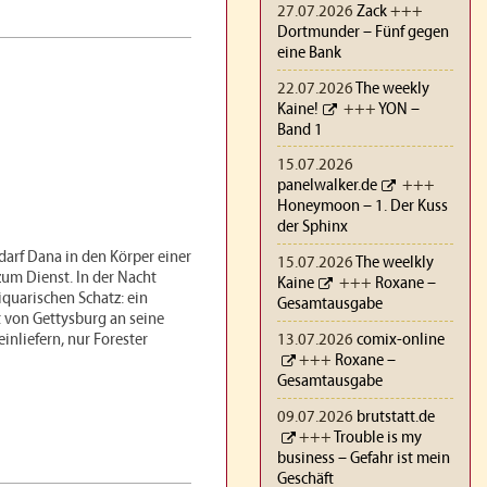
27.07.2026
Zack
+++
Dortmunder – Fünf gegen
eine Bank
22.07.2026
The weekly
Kaine!
+++
YON –
Band 1
15.07.2026
panelwalker.de
+++
Honeymoon – 1. Der Kuss
der Sphinx
darf Dana in den Körper einer
15.07.2026
The weelkly
zum Dienst. In der Nacht
Kaine
+++
Roxane –
iquarischen Schatz: ein
Gesamtausgabe
t von Gettysburg an seine
einliefern, nur Forester
13.07.2026
comix-online
+++
Roxane –
Gesamtausgabe
09.07.2026
brutstatt.de
+++
Trouble is my
business – Gefahr ist mein
Geschäft