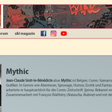
orum
s&l magazin
facebook
Instagram
YouTube
Mythic
Jean-Claude Smit-le-Bénédicte
alias
Mythic
ist Belgier, Comic-Szenari
Grafiker. In Genres wie Abenteuer, Spionage, Humor, Erotik und Fantas
arbeitete er hauptsächlich für die Comic-Zeitschrift
Spirou
. Bekannt w
Zusammenarbeit mit François Walthéry (
Natascha, Rubine
) und mit d