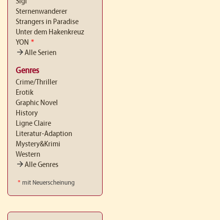
Sigi
Sternenwanderer
Strangers in Paradise
Unter dem Hakenkreuz
YON
*
arrow_forward
Alle Serien
Genres
Crime/Thriller
Erotik
Graphic Novel
History
Ligne Claire
Literatur-Adaption
Mystery&Krimi
Western
arrow_forward
Alle Genres
*
mit Neuerscheinung