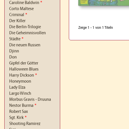
Caroline Baldwin
*
Corto Maltese
Criminal
*
Der Killer
Die Berlin-Trilogie
Zeige 1 - 1 von 1 Titeln
Die Geheimnisvollen
Städte
*
Die neuen Russen
Djinn
Don
Gipfel der Götter
Halloween Blues
Harry Dickson
*
Honeymoon
Lady Elza
Largo Winch
Morbus Gravis - Druuna
Nestor Burma
*
Robert Sax
Sgt. Kirk
*
Shooting Ramirez