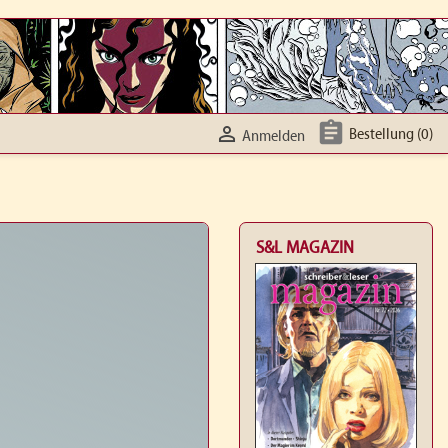


Bestellung
(0)
Anmelden
S&L MAGAZIN