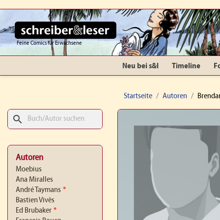
Feine Comics für Erwachsene
Neu bei s&l
Timeline
F
Startseite
Autoren
Brenda
search
Autoren
Moebius
Ana Miralles
André Taymans
*
Bastien Vivès
Ed Brubaker
*