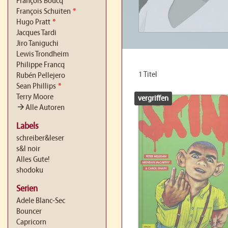
François Boucq
François Schuiten
*
Hugo Pratt
*
Jacques Tardi
Jiro Taniguchi
Lewis Trondheim
Philippe Francq
1 Titel
Rubén Pellejero
Sean Phillips
*
Terry Moore
vergriffen
arrow_forward
Alle Autoren
Labels
schreiber&leser
s&l noir
Alles Gute!
shodoku
Serien
Adele Blanc-Sec
Bouncer
Capricorn