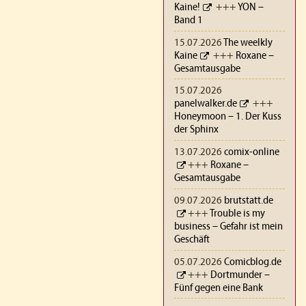
Kaine!
+++
YON –
Band 1
15.07.2026
The weelkly
Kaine
+++
Roxane –
Gesamtausgabe
15.07.2026
panelwalker.de
+++
Honeymoon – 1. Der Kuss
der Sphinx
13.07.2026
comix-online
+++
Roxane –
Gesamtausgabe
09.07.2026
brutstatt.de
+++
Trouble is my
business – Gefahr ist mein
Geschäft
05.07.2026
Comicblog.de
+++
Dortmunder –
Fünf gegen eine Bank