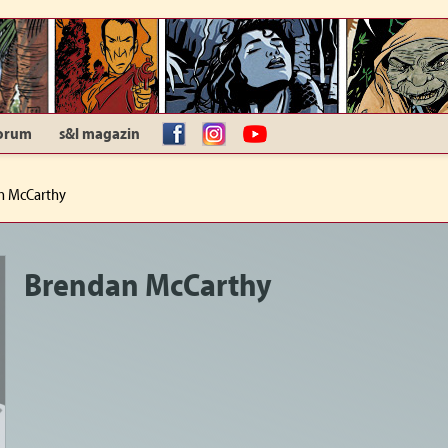
orum
s&l magazin
facebook
Instagram
YouTube
n McCarthy
Brendan McCarthy