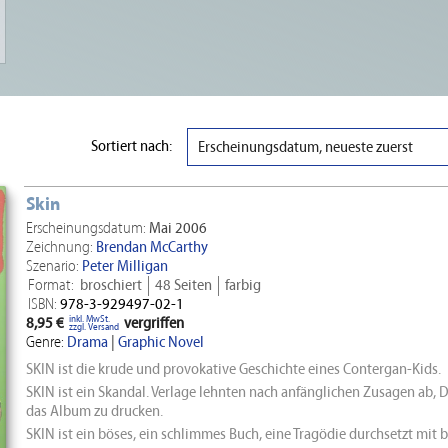
Sortiert nach:
Erscheinungsdatum, neueste zuerst
Skin
Erscheinungsdatum:
Mai 2006
Zeichnung:
Brendan McCarthy
Szenario:
Peter Milligan
Format:
broschiert
48 Seiten
farbig
ISBN:
978-3-929497-02-1
inkl. MwSt.
8,95 €
vergriffen
zzgl. Versand
Genre:
Drama
|
Graphic Novel
SKIN ist die krude und provokative Geschichte eines Contergan-Kids.
SKIN ist ein Skandal. Verlage lehnten nach anfänglichen Zusagen ab, 
das Album zu drucken.
SKIN ist ein böses, ein schlimmes Buch, eine Tragödie durchsetzt mit