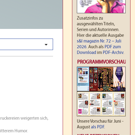
Zusatzinfos zu
ausgewählten Titeln,
Serien und Autorinnen.
Hier die aktuelle Ausgabe
s&l magazin Nr. 72 – Juli

2026
. Auch als
PDF zum
Download
im
PDF-Archiv
.
PROGRAMMVORSCHAU
Druckereien weigerten sich,
Unsere Vorschau für Juni -
August
als PDF
.
 bitterem Humor.