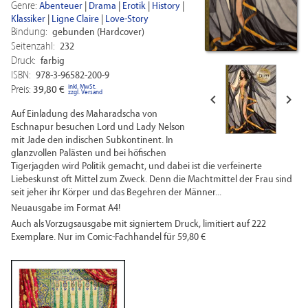
Genre:
Abenteuer
|
Drama
|
Erotik
|
History
|
Klassiker
|
Ligne Claire
|
Love-Story
Bindung:
gebunden (Hardcover)
Seitenzahl:
232
Druck:
farbig
ISBN:
978-3-96582-200-9
inkl. MwSt.
Preis:
39,80 €
zzgl. Versand


Auf Einladung des Maharadscha von
Eschnapur besuchen Lord und Lady Nelson
mit Jade den indischen Subkontinent. In
glanzvollen Palästen und bei höfischen
Tigerjagden wird Politik gemacht, und dabei ist die verfeinerte
Liebeskunst oft Mittel zum Zweck. Denn die Machtmittel der Frau sind
seit jeher ihr Körper und das Begehren der Männer...
Neuausgabe im Format A4!
Auch als Vorzugsausgabe mit signiertem Druck, limitiert auf 222
Exemplare. Nur im Comic-Fachhandel für 59,80 €