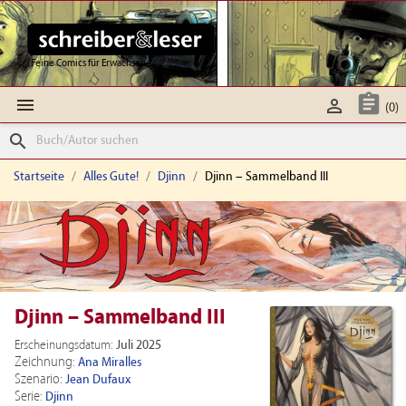
Feine Comics für Erwachsene



(0)
search
Startseite
Alles Gute!
Djinn
Djinn – Sammelband III
Djinn – Sammelband III
Erscheinungsdatum:
Juli 2025
Zeichnung:
Ana Miralles
Szenario:
Jean Dufaux
Serie:
Djinn