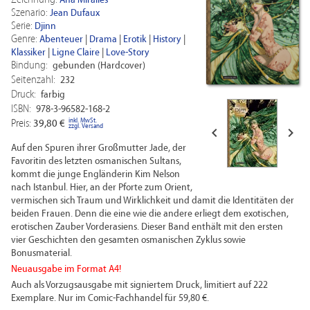
Zeichnung:
Ana Miralles
Szenario:
Jean Dufaux
Serie:
Djinn
Genre:
Abenteuer
|
Drama
|
Erotik
|
History
|
Klassiker
|
Ligne Claire
|
Love-Story
Bindung:
gebunden (Hardcover)
Seitenzahl:
232
Druck:
farbig
ISBN:
978-3-96582-168-2
inkl. MwSt.
Preis:
39,80 €
zzgl. Versand


Auf den Spuren ihrer Großmutter Jade, der
Favoritin des letzten osmanischen Sultans,
kommt die junge Engländerin Kim Nelson
nach Istanbul. Hier, an der Pforte zum Orient,
vermischen sich Traum und Wirklichkeit und damit die Identitäten der
beiden Frauen. Denn die eine wie die andere erliegt dem exotischen,
erotischen Zauber Vorderasiens. Dieser Band enthält mit den ersten
vier Geschichten den gesamten osmanischen Zyklus sowie
Bonusmaterial.
Neuausgabe im Format A4!
Auch als Vorzugsausgabe mit signiertem Druck, limitiert auf 222
Exemplare. Nur im Comic-Fachhandel für 59,80 €.