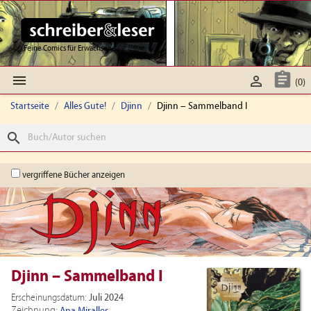
Feine Comics für Erwachsene



(0)
Startseite
Alles Gute!
Djinn
Djinn – Sammelband I
search
vergriffene Bücher anzeigen
Djinn – Sammelband I
Erscheinungsdatum:
Juli 2024