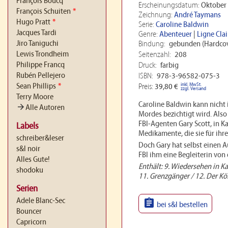
François Boucq
Erscheinungsdatum:
Oktober
François Schuiten
*
Zeichnung:
André Taymans
Hugo Pratt
*
Serie:
Caroline Baldwin
Jacques Tardi
Genre:
Abenteuer
|
Ligne Clai
Jiro Taniguchi
Bindung:
gebunden (Hardcov
Lewis Trondheim
Seitenzahl:
208
Philippe Francq
Druck:
farbig
Rubén Pellejero
ISBN:
978-3-96582-075-3
inkl. MwSt.
Sean Phillips
*
Preis:
39,80 €
zzgl. Versand
Terry Moore
Caroline Baldwin kann nicht i
arrow_forward
Alle Autoren
Mordes bezichtigt wird. Also 
FBI-Agenten Gary Scott, in K
Labels
Medikamente, die sie für ihr
schreiber&leser
Doch Gary hat selbst einen Au
s&l noir
FBI ihm eine Begleiterin von d
Alles Gute!
Enthält: 9. Wiedersehen in K
shodoku
11. Grenzgänger / 12. Der K
Serien
Adele Blanc-Sec

bei s&l bestellen
Bouncer
Capricorn