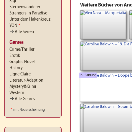
Sigi
Weitere Bücher von An
Sternenwanderer
Strangers in Paradise
Unter dem Hakenkreuz
YON
*
arrow_forward
Alle Serien
Genres
Crime/Thriller
Erotik
Graphic Novel
History
Ligne Claire
in Planung
Literatur-Adaption
Mystery&Krimi
Western
arrow_forward
Alle Genres
*
mit Neuerscheinung