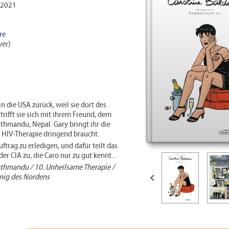
 2021
re
er)
n die USA zurück, weil sie dort des
trifft sie sich mit ihrem Freund, dem
athmandu, Nepal. Gary bringt ihr die
e HIV-Therapie dringend braucht.
ftrag zu erledigen, und dafür teilt das
er CIA zu, die Caro nur zu gut kennt...
athmandu / 10. Unheilsame Therapie /

önig des Nordens