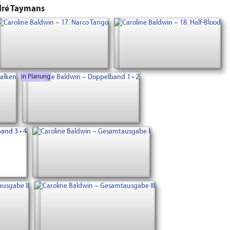
dré Taymans
in Planung