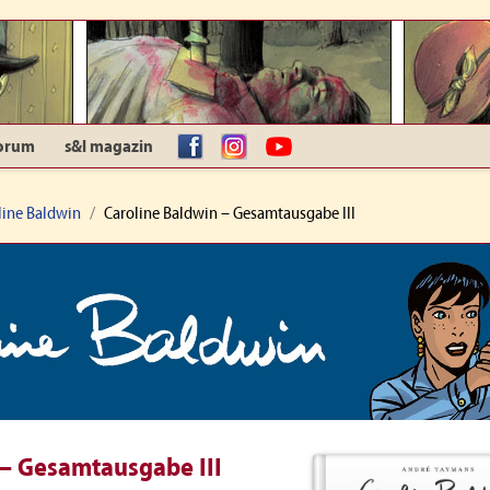
orum
s&l magazin
facebook
Instagram
YouTube
line Baldwin
Caroline Baldwin – Gesamtausgabe III
 – Gesamtausgabe III