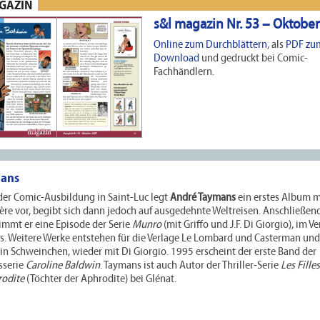
AGAZIN
s&l magazin Nr. 53 – Oktobe
Online zum Durchblättern
, als
PDF zu
Download
und gedruckt bei Comic-
Fachhändlern.
mans
der Comic-Ausbildung in Saint-Luc legt
André Taymans
ein erstes Album mi
ère vor, begibt sich dann jedoch auf ausgedehnte Weltreisen. Anschließen
immt er eine Episode der Serie
Munro
(mit Griffo und J.F. Di Giorgio), im Ve
. Weitere Werke entstehen für die Verlage Le Lombard und Casterman und 
in Schweinchen, wieder mit Di Giorgio. 1995 erscheint der erste Band der
sserie
Caroline Baldwin
. Taymans ist auch Autor der Thriller-Serie
Les Filles
rodite
(Töchter der Aphrodite) bei Glénat.