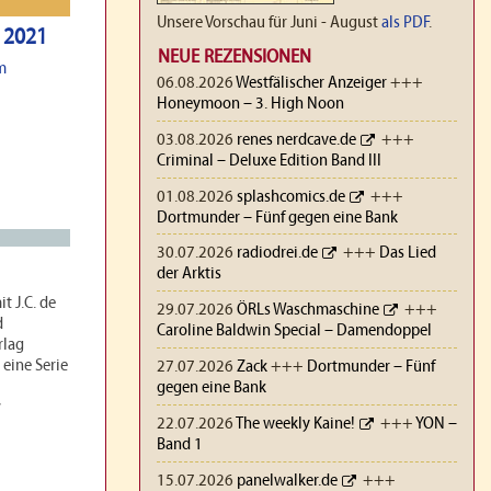
Unsere Vorschau für Juni - August
als PDF
.
r 2021
NEUE REZENSIONEN
m
06.08.2026
Westfälischer Anzeiger
+++
Honeymoon – 3. High Noon
03.08.2026
renes nerdcave.de
+++
Criminal – Deluxe Edition Band III
01.08.2026
splashcomics.de
+++
Dortmunder – Fünf gegen eine Bank
30.07.2026
radiodrei.de
+++
Das Lied
der Arktis
t J.C. de
29.07.2026
ÖRLs Waschmaschine
+++
d
Caroline Baldwin Special – Damendoppel
rlag
eine Serie
27.07.2026
Zack
+++
Dortmunder – Fünf
gegen eine Bank
22.07.2026
The weekly Kaine!
+++
YON –
Band 1
15.07.2026
panelwalker.de
+++