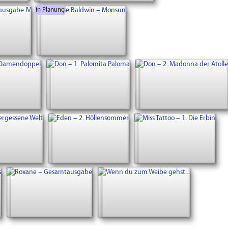
in Planung
Neu!