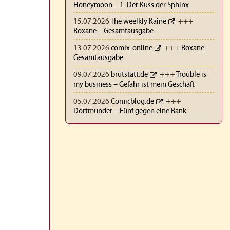
Honeymoon – 1. Der Kuss der Sphinx
15.07.2026
The weelkly Kaine
+++
Roxane – Gesamtausgabe
13.07.2026
comix-online
+++
Roxane –
Gesamtausgabe
09.07.2026
brutstatt.de
+++
Trouble is
my business – Gefahr ist mein Geschäft
05.07.2026
Comicblog.de
+++
Dortmunder – Fünf gegen eine Bank