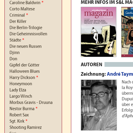
MEHR INFOS IM S&L M
Caroline Baldwin
*
Corto Maltese
Criminal
*
Der Killer
Die Berlin-Trilogie
Die Geheimnisvollen
Städte
*
Die neuen Russen
Djinn
Don
AUTOREN
Gipfel der Götter
Halloween Blues
Zeichnung:
André Tay
Harry Dickson
*
Nach 
Honeymoon
la Roy
Lady Elza
übern
Largo Winch
Dupuis
Morbus Gravis - Druuna
über e
Nestor Burma
*
Erfolg
Robert Sax
d'Aph
Sgt. Kirk
*
Shooting Ramirez