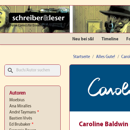
Feine Comics für Erwachsene
Neu bei s&l
Timeline
F
Startseite
Alles Gute!
Caro
search
Autoren
Moebius
Ana Miralles
André Taymans
*
Bastien Vivès
Caroline Baldwin
Ed Brubaker
*