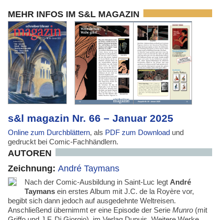
MEHR INFOS IM S&L MAGAZIN
s&l magazin Nr. 66 – Januar 2025
Online zum Durchblättern
, als
PDF zum Download
und
gedruckt bei Comic-Fachhändlern.
AUTOREN
Zeichnung:
André Taymans
Nach der Comic-Ausbildung in Saint-Luc legt
André
Taymans
ein erstes Album mit J.C. de la Royère vor,
begibt sich dann jedoch auf ausgedehnte Weltreisen.
Anschließend übernimmt er eine Episode der Serie
Munro
(mit
Griffo und J.F. Di Giorgio), im Verlag Dupuis. Weitere Werke