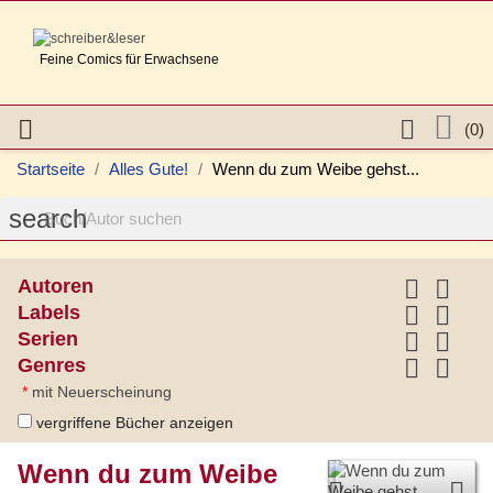
Feine Comics für Erwachsene



(0)
Startseite
Alles Gute!
Wenn du zum Weibe gehst...
search


Autoren


Labels


Serien


Genres
*
mit Neuerscheinung
vergriffene Bücher anzeigen
Wenn du zum Weibe

