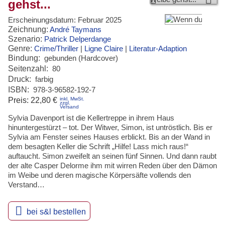
gehst...
Erscheinungsdatum:
Februar 2025
Zeichnung:
André Taymans
Szenario:
Patrick Delperdange
Genre:
Crime/Thriller
|
Ligne Claire
|
Literatur-Adaption
Bindung:
gebunden (Hardcover)
Seitenzahl:
80
Druck:
farbig
ISBN:
978-3-96582-192-7
inkl. MwSt.
Preis:
22,80 €
zzgl.
Versand
Sylvia Davenport ist die Kellertreppe in ihrem Haus
hinuntergestürzt – tot. Der Witwer, Simon, ist untröstlich. Bis er
Sylvia am Fenster seines Hauses erblickt. Bis an der Wand in
dem besagten Keller die Schrift „Hilfe! Lass mich raus!“
auftaucht. Simon zweifelt an seinen fünf Sinnen. Und dann raubt
der alte Casper Delorme ihm mit wirren Reden über den Dämon
im Weibe und deren magische Körpersäfte vollends den
Verstand…

bei s&l bestellen