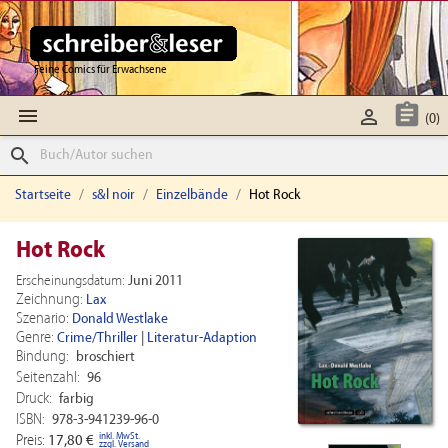
Feine Comics für Erwachsene



(0)
search
Startseite
s&l noir
Einzelbände
Hot Rock
Hot Rock
Erscheinungsdatum:
Juni 2011
Zeichnung:
Lax
Szenario:
Donald Westlake
Genre:
Crime/Thriller
|
Literatur-Adaption
Bindung:
broschiert
Seitenzahl:
96
Druck:
farbig
ISBN:
978-3-941239-96-0
inkl. MwSt.
Preis:
17,80 €
zzgl. Versand