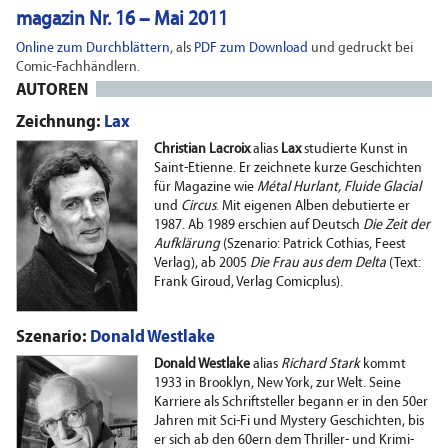
magazin Nr. 16 – Mai 2011
Online zum Durchblättern
, als
PDF zum Download
und gedruckt bei
Comic-Fachhändlern.
AUTOREN
Zeichnung:
Lax
Christian Lacroix
alias
Lax
studierte Kunst in
Saint-Etienne. Er zeichnete kurze Geschichten
für Magazine wie
Métal Hurlant, Fluide Glacial
und
Circus
. Mit eigenen Alben debutierte er
1987. Ab 1989 erschien auf Deutsch
Die Zeit der
Aufklärung
(Szenario: Patrick Cothias, Feest
Verlag), ab 2005
Die Frau aus dem Delta
(Text:
Frank Giroud, Verlag Comicplus).
Szenario:
Donald Westlake
Donald Westlake
alias
Richard Stark
kommt
1933 in Brooklyn, New York, zur Welt. Seine
Karriere als Schriftsteller begann er in den 50er
Jahren mit Sci-Fi und Mystery Geschichten, bis
er sich ab den 60ern dem Thriller- und Krimi-