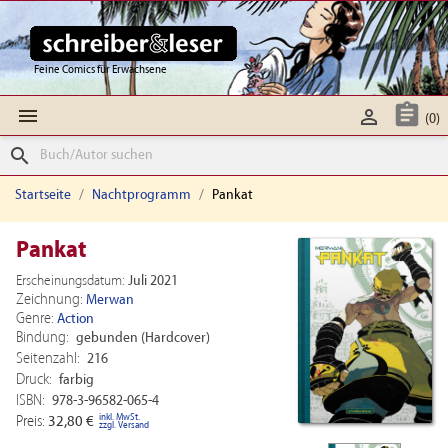
Feine Comics für Erwachsene



(0)
search
Startseite
Nachtprogramm
Pankat
Pankat
Erscheinungsdatum:
Juli 2021
Zeichnung:
Merwan
Genre:
Action
Bindung:
gebunden (Hardcover)
Seitenzahl:
216
Druck:
farbig
ISBN:
978-3-96582-065-4
inkl. MwSt.
Preis:
32,80 €
zzgl. Versand