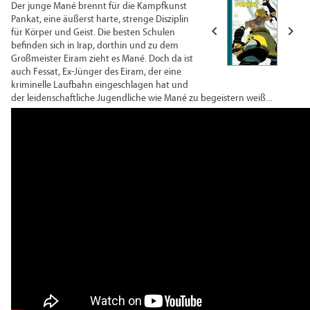
Der junge Mané brennt für die Kampfkunst
Pankat, eine äußerst harte, strenge Disziplin


für Körper und Geist. Die besten Schulen
befinden sich in Irap, dorthin und zu dem
Großmeister Eiram zieht es Mané. Doch da ist
auch Fessat, Ex-Jünger des Eiram, der eine
kriminelle Laufbahn eingeschlagen hat und
der leidenschaftliche Jugendliche wie Mané zu begeistern weiß...