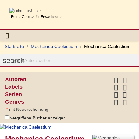
Feine Comics für Erwachsene

Startseite
Mechanica Caelestium
Mechanica Caelestium
search


Autoren


Labels


Serien


Genres
*
mit Neuerscheinung
vergriffene Bücher anzeigen
Mechanica Caelestium