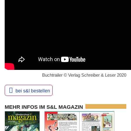
Buchtrailer © Verlag Schreiber & Leser 2020

bei s&l bestellen
MEHR INFOS IM S&L MAGAZIN