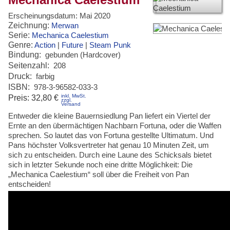
Erscheinungsdatum:
Mai 2020
Zeichnung:
Merwan
Serie:
Mechanica Caelestium
Genre:
Action
|
Future
|
Steam Punk
Bindung:
gebunden (Hardcover)
Seitenzahl:
208
Druck:
farbig
ISBN:
978-3-96582-033-3
inkl. MwSt.
Preis:
32,80 €
zzgl.
Versand
Entweder die kleine Bauernsiedlung Pan liefert ein Viertel der
Ernte an den übermächtigen Nachbarn Fortuna, oder die Waffen
sprechen. So lautet das von Fortuna gestellte Ultimatum. Und
Pans höchster Volksvertreter hat genau 10 Minuten Zeit, um
sich zu entscheiden. Durch eine Laune des Schicksals bietet
sich in letzter Sekunde noch eine dritte Möglichkeit: Die
„Mechanica Caelestium“ soll über die Freiheit von Pan
entscheiden!