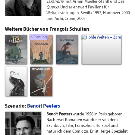
Taxandria
(mit Armin Mueller-Stahl) und
Les
Quarxs
. Und er entwarf Pavillons für
Weltausstellungen: Sevilla 1992, Hannover 2000
und Aichi, Japan, 2005.
Weitere Bücher von François Schuiten
in Planung
Szenario:
Benoît Peeters
Benoît Peeters
wurde 1956 in Paris geboren.
Nach zwei Romanen wandte er sich dem
Sachbuch, Film, Fernsehen, Hörspiel und
natürlich dem Comic zu. Er ist Hergé-Spezialist