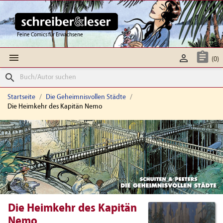
Feine Comics für Erwachsene



(0)
search
Startseite
Die Geheimnisvollen Städte
Die Heimkehr des Kapitän Nemo
Die Heimkehr des Kapitän
Nemo