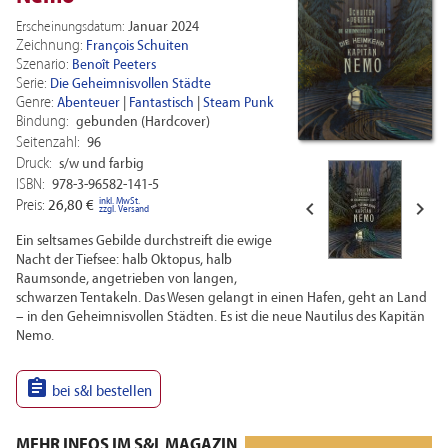
Erscheinungsdatum:
Januar 2024
Zeichnung:
François Schuiten
Szenario:
Benoît Peeters
Serie:
Die Geheimnisvollen Städte
Genre:
Abenteuer
|
Fantastisch
|
Steam Punk
Bindung:
gebunden (Hardcover)
Seitenzahl:
96
Druck:
s/w und farbig
ISBN:
978-3-96582-141-5
inkl. MwSt.


Preis:
26,80 €
zzgl. Versand
Ein seltsames Gebilde durchstreift die ewige
Nacht der Tiefsee: halb Oktopus, halb
Raumsonde, angetrieben von langen,
schwarzen Tentakeln. Das Wesen gelangt in einen Hafen, geht an Land
– in den Geheimnisvollen Städten. Es ist die neue Nautilus des Kapitän
Nemo.

bei s&l bestellen
MEHR INFOS IM S&L MAGAZIN