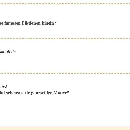
se famosen Fiktionen hinein
”
ukunft.de
unst
lut sehenswerte ganzseitige Motive
”