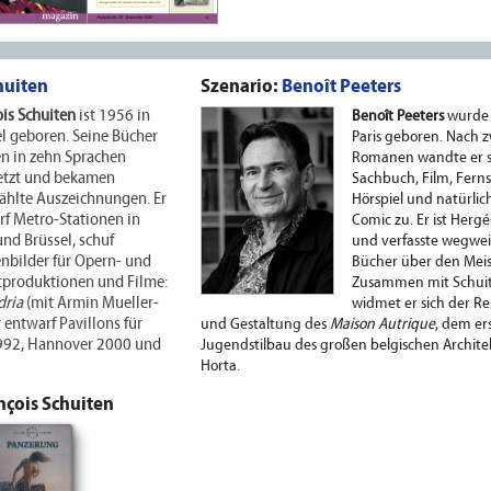
huiten
Szenario:
Benoît Peeters
is Schuiten
ist 1956 in
Benoît Peeters
wurde 
l geboren. Seine Bücher
Paris geboren. Nach z
n in zehn Sprachen
Romanen wandte er 
etzt und bekamen
Sachbuch, Film, Fern
ählte Auszeichnungen. Er
Hörspiel und natürli
rf Metro-Stationen in
Comic zu. Er ist Hergé
und Brüssel, schuf
und verfasste wegwe
nbilder für Opern- und
Bücher über den Meis
ttproduktionen und Filme:
Zusammen mit Schui
dria
(mit Armin Mueller-
widmet er sich der Re
r entwarf Pavillons für
und Gestaltung des
Maison Autrique
, dem er
1992, Hannover 2000 und
Jugendstilbau des großen belgischen Archite
Horta.
nçois Schuiten