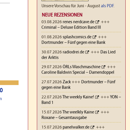
Unsere Vorschau für Juni - August
als PDF
.
NEUE REZENSIONEN
03.08.2026
renes nerdcave.de
+++
Criminal – Deluxe Edition Band III
01.08.2026
splashcomics.de
+++
Dortmunder – Fünf gegen eine Bank
30.07.2026
radiodrei.de
+++
Das Lied
der Arktis
29.07.2026
ÖRLs Waschmaschine
+++
Caroline Baldwin Special – Damendoppel
27.07.2026
Zack
+++
Dortmunder – Fünf
gegen eine Bank
20
22.07.2026
The weekly Kaine!
+++
YON –
m
Band 1
15.07.2026
The weelkly Kaine
+++
Roxane – Gesamtausgabe
15.07.2026
panelwalker.de
+++