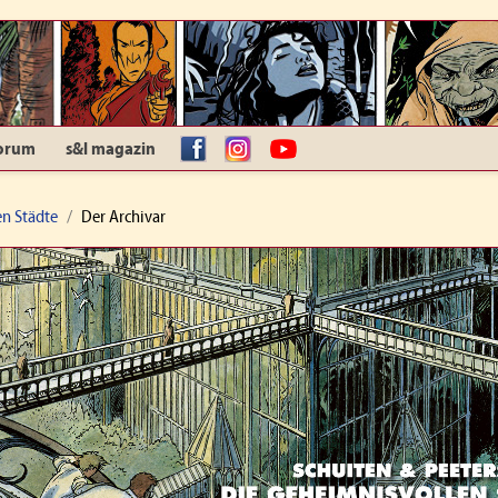
orum
s&l magazin
facebook
Instagram
YouTube
n Städte
Der Archivar