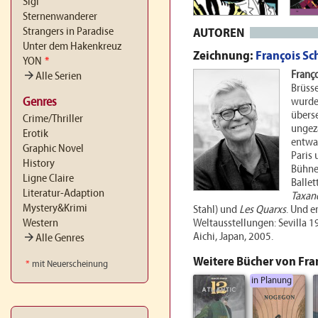
Sigi
Sternenwanderer
Strangers in Paradise
AUTOREN
Unter dem Hakenkreuz
Zeichnung:
François Sc
YON
*
arrow_forward
Franço
Alle Serien
Brüsse
Genres
wurde
übers
Crime/Thriller
ungez
Erotik
entwa
Graphic Novel
Paris 
History
Bühne
Ligne Claire
Balle
Literatur-Adaption
Taxan
Mystery&Krimi
Stahl) und
Les Quarxs
. Und e
Western
Weltausstellungen: Sevilla 
arrow_forward
Aichi, Japan, 2005.
Alle Genres
Weitere Bücher von Fra
*
mit Neuerscheinung
in Planung