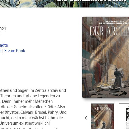
2021
n
tädte
h
|
Steam Punk
 Mythen und Sagen im Zentralarchiv und
de Theorien und urbane Legenden zu
ten. Denn immer mehr Menschen
: die der Geheimnisvollen Städte. Also
r Xhystos, Calvani, Brüsel, Pahry. Und

intaucht, desto mehr wächst in ihm die
niversum existiert wirklich!