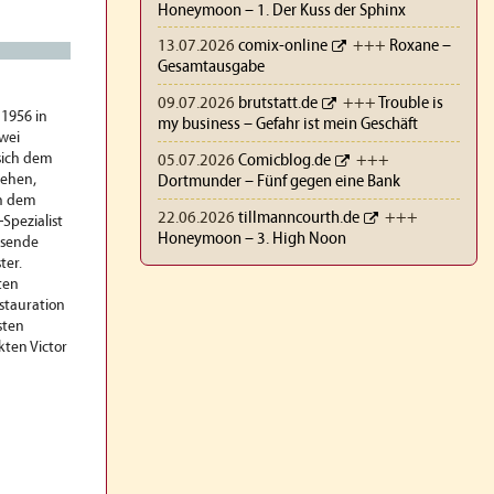
Honeymoon – 1. Der Kuss der Sphinx
13.07.2026
comix-online
+++
Roxane –
Gesamtausgabe
09.07.2026
brutstatt.de
+++
Trouble is
1956 in
my business – Gefahr ist mein Geschäft
wei
sich dem
05.07.2026
Comicblog.de
+++
sehen,
Dortmunder – Fünf gegen eine Bank
ch dem
22.06.2026
tillmanncourth.de
+++
-Spezialist
Honeymoon – 3. High Noon
isende
ter.
ten
stauration
sten
kten Victor