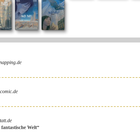
napping.de
comic.de
tatt.de
 fantastische Welt
”