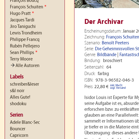
François Boucq
François Schuiten
*
Hugo Pratt
*
Jacques Tardi
Der Archivar
Jiro Taniguchi
Erscheinungsdatum:
Januar 
Lewis Trondheim
Zeichnung:
François Schuite
Philippe Francq
Szenario:
Benoît Peeters
Rubén Pellejero
Serie:
Die Geheimnisvollen S
Sean Phillips
*
Genre:
Bildbände
|
Fantastisc
Terry Moore
Bindung:
broschiert
arrow_forward
Alle Autoren
Seitenzahl:
64
Druck:
farbig
Labels
ISBN:
978-3-96582-046-3
schreiber&leser
inkl. MwSt.
Preis:
22,80 €
zzgl. Versand
s&l noir
Alles Gute!
Isidor Louis ist Experte für
seine Aufgabe ist es, absur
shodoku
erforschen bzw. zu entkräf
Serien
glauben an eine Parallelwelt
sammelt er Informationen übe
Adele Blanc-Sec
je tiefer er in die Materie e
Bouncer
Überzeugung: dieses andere U
Capricorn