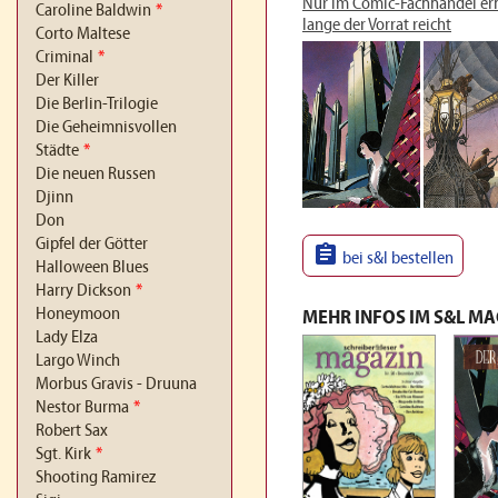
Nur im Comic-Fachhandel erhä
Caroline Baldwin
*
lange der Vorrat reicht
Corto Maltese
Criminal
*
Der Killer
Die Berlin-Trilogie
Die Geheimnisvollen
Städte
*
Die neuen Russen
Djinn
Don
Gipfel der Götter

bei s&l bestellen
Halloween Blues
Harry Dickson
*
Honeymoon
MEHR INFOS IM S&L M
Lady Elza
Largo Winch
Morbus Gravis - Druuna
Nestor Burma
*
Robert Sax
Sgt. Kirk
*
Shooting Ramirez