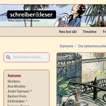
Feine Comics für Erwachsene
Neu bei s&l
Timeline
F
Startseite
Die Geheimnisvolle
search
Autoren
Moebius
Ana Miralles
André Taymans
*
Bastien Vivès
Ed Brubaker
*