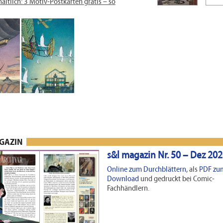
ltlich: 3 Motiv-Postkarten gratis – so
AGAZIN
s&l magazin Nr. 50 – Dez 20
Online zum Durchblättern
, als
PDF zu
Download
und gedruckt bei Comic-
Fachhändlern.