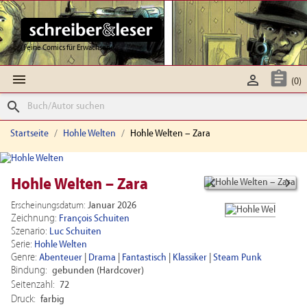
Feine Comics für Erwachsene



(0)
search
Startseite
Hohle Welten
Hohle Welten – Zara


Hohle Welten – Zara
Erscheinungsdatum:
Januar 2026
Zeichnung:
François Schuiten
Szenario:
Luc Schuiten
Serie:
Hohle Welten
Genre:
Abenteuer
|
Drama
|
Fantastisch
|
Klassiker
|
Steam Punk
Bindung:
gebunden (Hardcover)
Seitenzahl:
72
Druck:
farbig