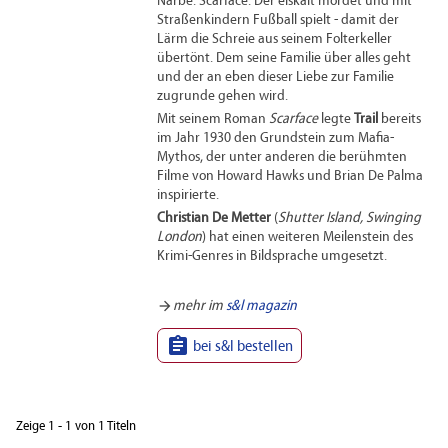
Narbe: Scarface. Der eiskalt mordet und mit
Straßenkindern Fußball spielt - damit der
Lärm die Schreie aus seinem Folterkeller
übertönt. Dem seine Familie über alles geht
und der an eben dieser Liebe zur Familie
zugrunde gehen wird.
Mit seinem Roman
Scarface
legte
Trail
bereits
im Jahr 1930 den Grundstein zum Mafia-
Mythos, der unter anderen die berühmten
Filme von Howard Hawks und Brian De Palma
inspirierte.
Christian De Metter
(
Shutter Island, Swinging
London
) hat einen weiteren Meilenstein des
Krimi-Genres in Bildsprache umgesetzt.
arrow_forward
mehr im
s&l magazin

bei s&l bestellen
Zeige 1 - 1 von 1 Titeln