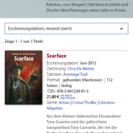
Arbeiten, zum Beispiel
L'Oeil dans la tombe
und
Shutter Island
bezeugen seine Liebe zu Krimis.

Erscheinungsdatum, neueste zuerst
Zeige 1 - 1 von 1 Titeln
Scarface
Erscheinungsdatum:
Juni 2012
Zeichnung:
Chris De Metter
Szenario:
Armitage Trail
Format:
gebunden (Hardcover)
112
Seiten
farbig
ISBN:
978-3-941239-91-3
inkl. MwSt.
21,80 €
zzgl. Versand
Genre:
Action
|
Crime/Thriller
|
Literatur-
Adaption
Aus dem kleinen italienischen Einwanderer
Tony Guarino wird der gefürchtete
Gangsterboss Tony Camonte, der mit der