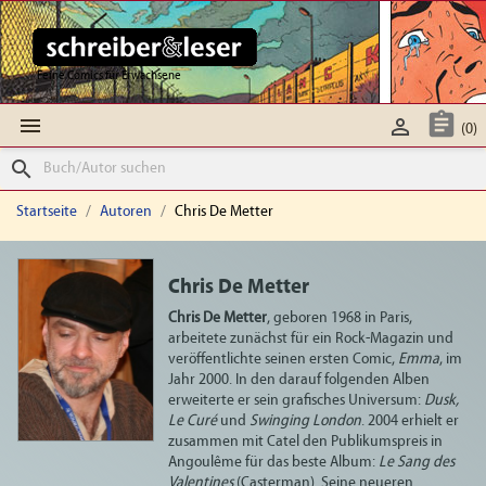
Feine Comics für Erwachsene



(0)
search
Startseite
Autoren
Chris De Metter
Chris De Metter
Chris De Metter
, geboren 1968 in Paris,
arbeitete zunächst für ein Rock-Magazin und
veröffentlichte seinen ersten Comic,
Emma
, im
Jahr 2000. In den darauf folgenden Alben
erweiterte er sein grafisches Universum:
Dusk,
Le Curé
und
Swinging London
. 2004 erhielt er
zusammen mit Catel den Publikumspreis in
Angoulême für das beste Album:
Le Sang des
Valentines
(Casterman). Seine neueren