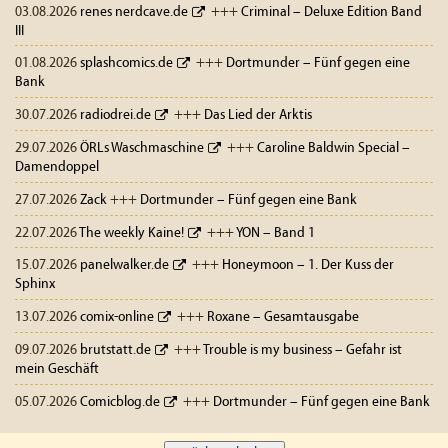
03.08.2026
renes nerdcave.de
+++
Criminal – Deluxe Edition Band
III
01.08.2026
splashcomics.de
+++
Dortmunder – Fünf gegen eine
Bank
30.07.2026
radiodrei.de
+++
Das Lied der Arktis
29.07.2026
ÖRLs Waschmaschine
+++
Caroline Baldwin Special –
Damendoppel
27.07.2026
Zack
+++
Dortmunder – Fünf gegen eine Bank
22.07.2026
The weekly Kaine!
+++
YON – Band 1
15.07.2026
panelwalker.de
+++
Honeymoon – 1. Der Kuss der
Sphinx
13.07.2026
comix-online
+++
Roxane – Gesamtausgabe
09.07.2026
brutstatt.de
+++
Trouble is my business – Gefahr ist
mein Geschäft
05.07.2026
Comicblog.de
+++
Dortmunder – Fünf gegen eine Bank