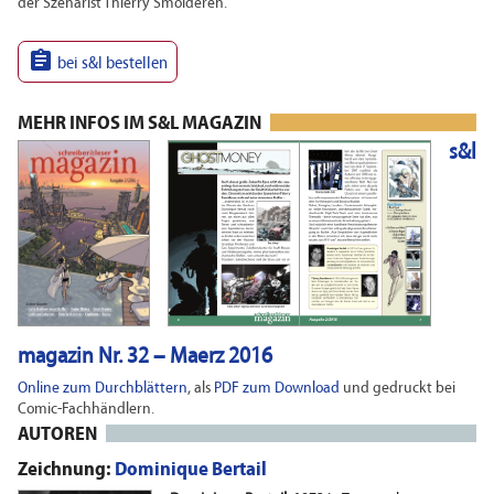
der Szenarist Thierry Smolderen.

bei s&l bestellen
MEHR INFOS IM S&L MAGAZIN
s&l
magazin Nr. 32 – Maerz 2016
Online zum Durchblättern
, als
PDF zum Download
und gedruckt bei
Comic-Fachhändlern.
AUTOREN
Zeichnung:
Dominique Bertail