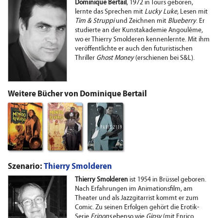
Dominique Bertail
, 1972 in Tours geboren,
lernte das Sprechen mit
Lucky Luke
, Lesen mit
Tim & Struppi
und Zeichnen mit
Blueberry
. Er
studierte an der Kunstakademie Angoulême,
wo er Thierry Smolderen kennenlernte. Mit ihm
veröffentlichte er auch den futuristischen
Thriller
Ghost Money
(erschienen bei S&L).
Weitere Bücher von Dominique Bertail
Szenario:
Thierry Smolderen
Thierry Smolderen
ist 1954 in Brüssel geboren.
Nach Erfahrungen im Animationsfilm, am
Theater und als Jazzgitarrist kommt er zum
Comic. Zu seinen Erfolgen gehört die Erotik-
Serie
Fripons
ebenso wie
Gipsy
(mit Enrico