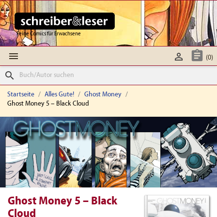
Feine Comics für Erwachsene



(0)
search
Startseite
Alles Gute!
Ghost Money
Ghost Money 5 – Black Cloud
Ghost Money 5 – Black
Cloud