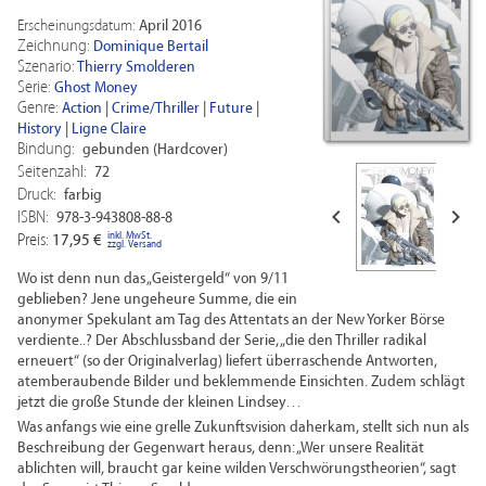
Erscheinungsdatum:
April 2016
Zeichnung:
Dominique Bertail
Szenario:
Thierry Smolderen
Serie:
Ghost Money
Genre:
Action
|
Crime/Thriller
|
Future
|
History
|
Ligne Claire
Bindung:
gebunden (Hardcover)
Seitenzahl:
72
Druck:
farbig


ISBN:
978-3-943808-88-8
inkl. MwSt.
Preis:
17,95 €
zzgl. Versand
Wo ist denn nun das „Geistergeld“ von 9/11
geblieben? Jene ungeheure Summe, die ein
anonymer Spekulant am Tag des Attentats an der New Yorker Börse
verdiente..? Der Abschlussband der Serie, „die den Thriller radikal
erneuert“ (so der Originalverlag) liefert überraschende Antworten,
atemberaubende Bilder und beklemmende Einsichten. Zudem schlägt
jetzt die große Stunde der kleinen Lindsey…
Was anfangs wie eine grelle Zukunftsvision daherkam, stellt sich nun als
Beschreibung der Gegenwart heraus, denn: „Wer unsere Realität
ablichten will, braucht gar keine wilden Verschwörungstheorien“, sagt