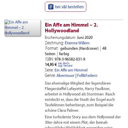

bei s&l bestellen
Ein Affe am Himmel – 2.
Hollywoodland
Erscheinungsdatum:
Juni 2020
Zeichnung:
Étienne Willem
Format:
gebunden (Hardcover)
48
Seiten
farbig
ISBN:
978-3-96582-031-9
inkl. MwSt.
14,95 €
zzgl. Versand
Serie:
Ein Affe am Himmel
Genre:
Abenteuer
|
Fell&Federn
Das ehemalige Mitglied der legendären
Fliegerstaffel Lafayette, Harry Faulkner,
arbeitet in Hollywood als Stuntman. Rasch
entdeckt er, dass die Stadt der Engel auch
Teufelinnen beherbergt, zum Beispiel die
schöne Clara Palmer.
Eine turbulente Story aus dem Hollywood der
30er-Jahre mit einem Plot, der beinah