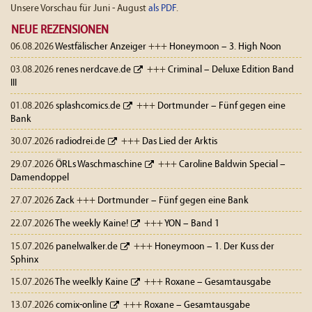
Unsere Vorschau für Juni - August
als PDF
.
NEUE REZENSIONEN
06.08.2026
Westfälischer Anzeiger
+++
Honeymoon – 3. High Noon
03.08.2026
renes nerdcave.de
+++
Criminal – Deluxe Edition Band
III
01.08.2026
splashcomics.de
+++
Dortmunder – Fünf gegen eine
Bank
30.07.2026
radiodrei.de
+++
Das Lied der Arktis
29.07.2026
ÖRLs Waschmaschine
+++
Caroline Baldwin Special –
Damendoppel
27.07.2026
Zack
+++
Dortmunder – Fünf gegen eine Bank
22.07.2026
The weekly Kaine!
+++
YON – Band 1
15.07.2026
panelwalker.de
+++
Honeymoon – 1. Der Kuss der
Sphinx
15.07.2026
The weelkly Kaine
+++
Roxane – Gesamtausgabe
13.07.2026
comix-online
+++
Roxane – Gesamtausgabe