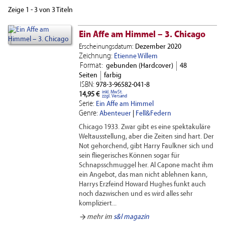
Zeige 1 - 3 von 3 Titeln
Ein Affe am Himmel – 3. Chicago
Erscheinungsdatum:
Dezember 2020
Zeichnung:
Étienne Willem
Format:
gebunden (Hardcover)
48
Seiten
farbig
ISBN:
978-3-96582-041-8
inkl. MwSt.
14,95 €
zzgl. Versand
Serie:
Ein Affe am Himmel
Genre:
Abenteuer
|
Fell&Federn
Chicago 1933. Zwar gibt es eine spektakuläre
Weltausstellung, aber die Zeiten sind hart. Der
Not gehorchend, gibt Harry Faulkner sich und
sein fliegerisches Können sogar für
Schnapsschmuggel her. Al Capone macht ihm
ein Angebot, das man nicht ablehnen kann,
Harrys Erzfeind Howard Hughes funkt auch
noch dazwischen und es wird alles sehr
kompliziert...
arrow_forward
mehr im
s&l magazin