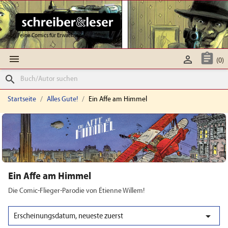
Feine Comics für Erwachsene



(0)
search
Startseite
Alles Gute!
Ein Affe am Himmel
Ein Affe am Himmel
Die Comic-Flieger-Parodie von Étienne Willem!

Erscheinungsdatum, neueste zuerst