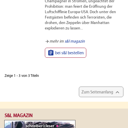
Champagner in Strömen, ungeachtet der
Prohibition: man feiert die Eröffnung der
Luftschifflinie Europa-USA. Doch unter den
Festgästen befinden sich Terroristen, die
drohen, den Zeppelin über Manhattan
explodieren zu lassen...
arrow_forward
mehr im
s&l magazin

bei s&l bestellen
Zeige 1 - 3 von 3 Titeln

Zum Seitenanfang
S&L MAGAZIN