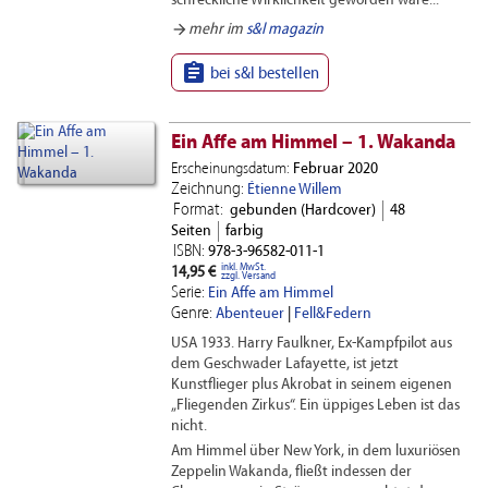
schreckliche Wirklichkeit geworden wäre...
arrow_forward
mehr im
s&l magazin

bei s&l bestellen
Ein Affe am Himmel – 1. Wakanda
Erscheinungsdatum:
Februar 2020
Zeichnung:
Étienne Willem
Format:
gebunden (Hardcover)
48
Seiten
farbig
ISBN:
978-3-96582-011-1
inkl. MwSt.
14,95 €
zzgl. Versand
Serie:
Ein Affe am Himmel
Genre:
Abenteuer
|
Fell&Federn
USA 1933. Harry Faulkner, Ex-Kampfpilot aus
dem Geschwader Lafayette, ist jetzt
Kunstflieger plus Akrobat in seinem eigenen
„Fliegenden Zirkus“. Ein üppiges Leben ist das
nicht.
Am Himmel über New York, in dem luxuriösen
Zeppelin Wakanda, fließt indessen der