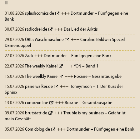
III
01.08.2026
splashcomics.de
+++
Dortmunder – Fünf gegen eine
Bank
30.07.2026
radiodrei.de
+++
Das Lied der Arktis
29.07.2026
ÖRLs Waschmaschine
+++
Caroline Baldwin Special –
Damendoppel
27.07.2026
Zack
+++
Dortmunder – Fünf gegen eine Bank
22.07.2026
The weekly Kaine!
+++
YON – Band 1
15.07.2026
The weelkly Kaine
+++
Roxane – Gesamtausgabe
15.07.2026
panelwalker.de
+++
Honeymoon – 1. Der Kuss der
Sphinx
13.07.2026
comix-online
+++
Roxane – Gesamtausgabe
09.07.2026
brutstatt.de
+++
Trouble is my business – Gefahr ist
mein Geschäft
05.07.2026
Comicblog.de
+++
Dortmunder – Fünf gegen eine Bank