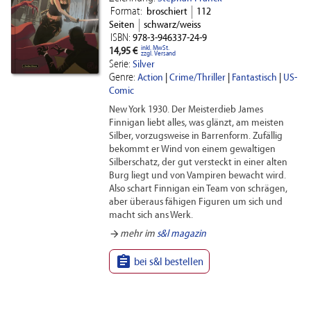
Format:
broschiert
112
Seiten
schwarz/weiss
ISBN:
978-3-946337-24-9
inkl. MwSt.
14,95 €
zzgl. Versand
Serie:
Silver
Genre:
Action
|
Crime/Thriller
|
Fantastisch
|
US-
Comic
New York 1930. Der Meisterdieb James
Finnigan liebt alles, was glänzt, am meisten
Silber, vorzugsweise in Barrenform. Zufällig
bekommt er Wind von einem gewaltigen
Silberschatz, der gut versteckt in einer alten
Burg liegt und von Vampiren bewacht wird.
Also schart Finnigan ein Team von schrägen,
aber überaus fähigen Figuren um sich und
macht sich ans Werk.
arrow_forward
mehr im
s&l magazin

bei s&l bestellen