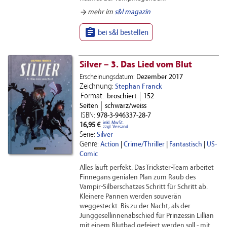
arrow_forward
mehr im
s&l magazin

bei s&l bestellen
Silver – 3. Das Lied vom Blut
Erscheinungsdatum:
Dezember 2017
Zeichnung:
Stephan Franck
Format:
broschiert
152
Seiten
schwarz/weiss
ISBN:
978-3-946337-28-7
inkl. MwSt.
16,95 €
zzgl. Versand
Serie:
Silver
Genre:
Action
|
Crime/Thriller
|
Fantastisch
|
US-
Comic
Alles läuft perfekt. Das Trickster-Team arbeitet
Finnegans genialen Plan zum Raub des
Vampir-Silberschatzes Schritt für Schritt ab.
Kleinere Pannen werden souverän
weggesteckt. Bis zu der Nacht, als der
Junggesellinnenabschied für Prinzessin Lillian
mit einem Blutbad gefeiert werden soll - mit