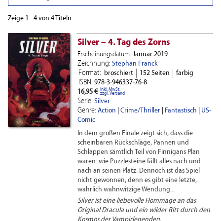
Zeige 1 - 4 von 4 Titeln
Silver – 4. Tag des Zorns
Erscheinungsdatum:
Januar 2019
Zeichnung:
Stephan Franck
Format:
broschiert
152 Seiten
farbig
ISBN:
978-3-946337-76-8
inkl. MwSt.
16,95 €
zzgl. Versand
Serie:
Silver
Genre:
Action
|
Crime/Thriller
|
Fantastisch
|
US-
Comic
In dem großen Finale zeigt sich, dass die
scheinbaren Rückschläge, Pannen und
Schlappen sämtlich Teil von Finnigans Plan
waren: wie Puzzlesteine fällt alles nach und
nach an seinen Platz. Dennoch ist das Spiel
nicht gewonnen, denn es gibt eine letzte,
wahrlich wahnwitzige Wendung...
Silver ist eine liebevolle Hommage an das
Original Dracula und ein wilder Ritt durch den
Kosmos der Vampirlegenden.