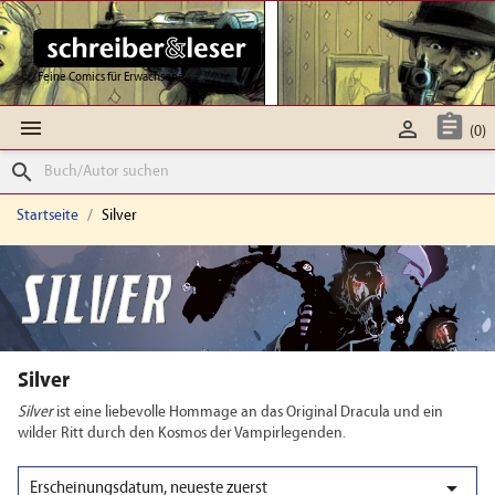
Feine Comics für Erwachsene



(0)
search
Startseite
Silver
Silver
Silver
ist eine liebevolle Hommage an das Original Dracula und ein
wilder Ritt durch den Kosmos der Vampirlegenden.

Erscheinungsdatum, neueste zuerst