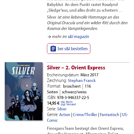
Babyblut. An dem Punkt rastet Rosalynd
„Sledge“aus, und alles droht zu scheitern…
Silver
ist eine liebevolle Hommage an das
Original Dracula und ein wilder Ritt durch den
Kosmos der Vampirlegenden.
arrow_forward
mehr im
s&l magazin

bei s&l bestellen
Silver – 2. Orient Express
Erscheinungsdatum:
März 2017
Zeichnung:
Stephan Franck
Format:
broschiert
116
Seiten
schwarz/weiss
ISBN:
978-3-946337-22-5
inkl. MwSt.
14,95 €
zzgl. Versand
Serie:
Silver
Genre:
Action
|
Crime/Thriller
|
Fantastisch
|
US-
Comic
Finnigans Team besteigt den Orient Express,