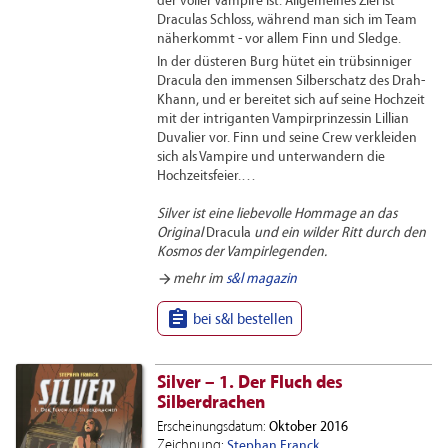
der voller Vampire ist. Allgemeines Ziel ist
Draculas Schloss, während man sich im Team
näherkommt - vor allem Finn und Sledge.
In der düsteren Burg hütet ein trübsinniger
Dracula den immensen Silberschatz des Drah-
Khann, und er bereitet sich auf seine Hochzeit
mit der intriganten Vampirprinzessin Lillian
Duvalier vor. Finn und seine Crew verkleiden
sich als Vampire und unterwandern die
Hochzeitsfeier.…
Silver ist eine liebevolle Hommage an das
Original
Dracula
und ein wilder Ritt durch den
Kosmos der Vampirlegenden.
arrow_forward
mehr im
s&l magazin

bei s&l bestellen
Silver – 1. Der Fluch des
Silberdrachen
Erscheinungsdatum:
Oktober 2016
Zeichnung:
Stephan Franck