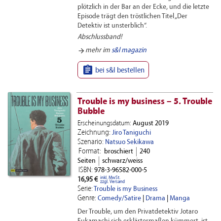
plötzlich in der Bar an der Ecke, und die letzte
Episode trägt den tröstlichen Titel „Der
Detektiv ist unsterblich“.
Abschlussband!
arrow_forward
mehr im
s&l magazin

bei s&l bestellen
Trouble is my business – 5. Trouble
Bubble
Erscheinungsdatum:
August 2019
Zeichnung:
Jiro Taniguchi
Szenario:
Natsuo Sekikawa
Format:
broschiert
240
Seiten
schwarz/weiss
ISBN:
978-3-96582-000-5
inkl. MwSt.
16,95 €
zzgl. Versand
Serie:
Trouble is my Business
Genre:
Comedy/Satire
|
Drama
|
Manga
Der Trouble, um den Privatdetektiv Jotaro