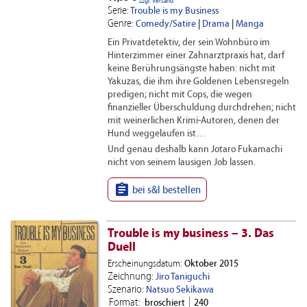
zzgl. Versand
Serie:
Trouble is my Business
Genre:
Comedy/Satire
|
Drama
|
Manga
Ein Privatdetektiv, der sein Wohnbüro im
Hinterzimmer einer Zahnarztpraxis hat, darf
keine Berührungsängste haben: nicht mit
Yakuzas, die ihm ihre Goldenen Lebensregeln
predigen; nicht mit Cops, die wegen
finanzieller Überschuldung durchdrehen; nicht
mit weinerlichen Krimi-Autoren, denen der
Hund weggelaufen ist…
Und genau deshalb kann Jotaro Fukamachi
nicht von seinem lausigen Job lassen.

bei s&l bestellen
Trouble is my business – 3. Das
Duell
Erscheinungsdatum:
Oktober 2015
Zeichnung:
Jiro Taniguchi
Szenario:
Natsuo Sekikawa
Format:
broschiert
240