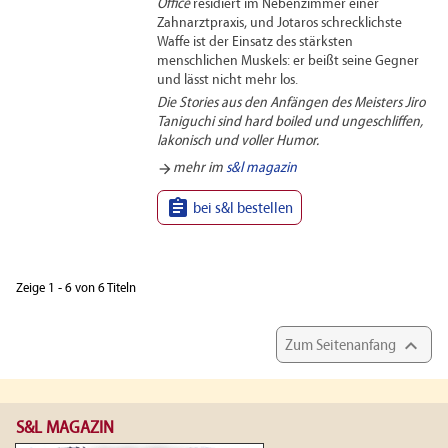
Office
residiert im Nebenzimmer einer
Zahnarztpraxis, und Jotaros schrecklichste
Waffe ist der Einsatz des stärksten
menschlichen Muskels: er beißt seine Gegner
und lässt nicht mehr los.
Die Stories aus den Anfängen des Meisters Jiro
Taniguchi sind hard boiled und ungeschliffen,
lakonisch und voller Humor.
arrow_forward
mehr im
s&l magazin

bei s&l bestellen
Zeige 1 - 6 von 6 Titeln

Zum Seitenanfang
S&L MAGAZIN