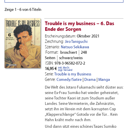
Zeige 1 - 6 von 6 Titeln
Trouble is my business – 6. Das
Ende der Sorgen
Erscheinungsdatum:
Oktober 2021
Zeichnung:
Jiro Taniguchi
Szenario:
Natsuo Sekikawa
Format:
broschiert
248
Seiten
schwarz/weiss
ISBN:
978-3-96582-072-2
inkl. MwSt.
16,95 €
zzgl. Versand
Serie:
Trouble is my Business
Genre:
Comedy/Satire
|
Drama
|
Manga
Die Welt des Jotaro Fukamachi sieht düster aus:
seine Ex-Frau Sumiko hat wieder geheiratet,
seine Tochter Kaori ist zum Studium außer
Landes. Seine Vermieterin, die Zahnärztin,
setzt ihn im Verein mit dem korrupten Cop
„Klapperschlange“ Gotoda vor die Tür... Kein
Hahn kräht mehr nach ihm.
Und dann sitzt eines schönes Tages Sumiko