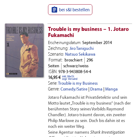

bei s&l bestellen
Trouble is my business – 1. Jotaro
Fukamachi
Erscheinungsdatum:
September 2014
Zeichnung:
Jiro Taniguchi
Szenario:
Natsuo Sekikawa
Format:
broschiert
296
Seiten
schwarz/weiss
ISBN:
978-3-943808-54-4
inkl. MwSt.
16,95 €
zzgl. Versand
Serie:
Trouble is my Business
Genre:
Comedy/Satire
|
Drama
|
Manga
Jotaro Fukamachi ist Privatdetektiv und sein
Motto lautet „Trouble is my business“ (nach der
berühmten Story seines Vorbilds Raymond
Chandler). Jotaro träumt davon, ein zweiter
Philip Marlowe zu sein. Doch bis dahin ist es
noch ein weiter Weg.
Seine Agentur namens
Shark Investigation