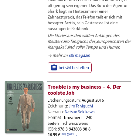
Fukamachi sich erklärtermaßen kümmert, ist
oft genug sein eigener. Das Büro der Agentur
Shark liegt im Hinterzimmer einer
Zahnarztpraxis, das Telefon teilt er sich mit
besagter Ärztin, sein Gästesessel ist eine
ausrangierte Parkbank.
Die Stories aus den wilden Anfängen des
Meisters Jiro Taniguchi, des „europäischsten der
Mangaka“, sind voller Tempo und Humor.
arrow_forward
mehr im
s&l magazin

bei s&l bestellen
Trouble is my business – 4. Der
coolste Job
Erscheinungsdatum:
August 2016
Zeichnung:
Jiro Taniguchi
Szenario:
Natsuo Sekikawa
Format:
broschiert
240
Seiten
schwarz/weiss
ISBN:
978-3-943808-98-8
inkl. MwSt.
16,95 €