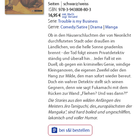
Seiten
schwarz/weiss
ISBN:
978-3-943808-80-3
inkl. MwSt.
16,95 €
zzgl. Versand
Serie:
Trouble is my Business
Genre:
Comedy/Satire
|
Drama
|
Manga
Ob in den Häuserschluchten der von Neonlicht
durchfluteten Stadt oder draußen im
Ländlichen, wo die helle Sonne gnadenlos
brennt - der Tod folgt einem Privatdetektiv
ständig und überall hin... Jeder Fall ist ein
Duell, ob gegen ein kriminelles Genie, windige
Kleinganoven, die eigenen Zweifel oder den
Hang zur Milde, den man sofort wieder bereut.
Doch ein wahrer Detektiv stellt sich seinen
Gegnern, denn wie sagt Fukamachi mit dem
Rücken zur Wand: „Fliehen? Und was dann?!“
Die Stories aus den wilden Anfängen des
Meisters Jiro Taniguchi, des „europäischsten der
Mangaka“, sind hard boiled und ungeschliffen,
lakonisch und voller Humor.

bei s&l bestellen