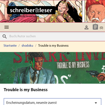
Feine Comics für Erwachsene



(0)
search
Startseite
shodoku
Trouble is my Business
Trouble is my Business

Erscheinungsdatum, neueste zuerst