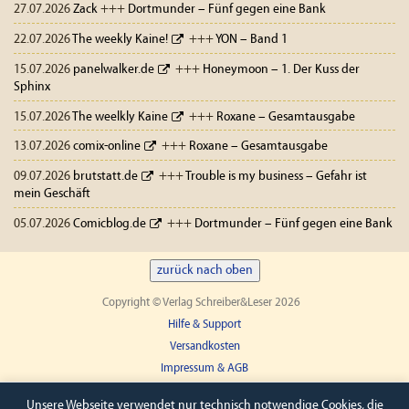
27.07.2026
Zack
+++
Dortmunder – Fünf gegen eine Bank
22.07.2026
The weekly Kaine!
+++
YON – Band 1
15.07.2026
panelwalker.de
+++
Honeymoon – 1. Der Kuss der
Sphinx
15.07.2026
The weelkly Kaine
+++
Roxane – Gesamtausgabe
13.07.2026
comix-online
+++
Roxane – Gesamtausgabe
09.07.2026
brutstatt.de
+++
Trouble is my business – Gefahr ist
mein Geschäft
05.07.2026
Comicblog.de
+++
Dortmunder – Fünf gegen eine Bank
zurück nach oben
Copyright © Verlag Schreiber&Leser 2026
Hilfe & Support
Versandkosten
Impressum & AGB
Widerruf
Unsere Webseite verwendet nur technisch notwendige Cookies, die