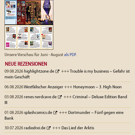
Unsere Vorschau für Juni - August
als PDF
.
NEUE REZENSIONEN
09.08.2026
highlightzone.de
+++
Trouble is my business – Gefahr ist
mein Geschäft
06.08.2026
Westfälischer Anzeiger
+++
Honeymoon – 3. High Noon
03.08.2026
renes nerdcave.de
+++
Criminal – Deluxe Edition Band
III
01.08.2026
splashcomics.de
+++
Dortmunder – Fünf gegen eine
Bank
30.07.2026
radiodrei.de
+++
Das Lied der Arktis