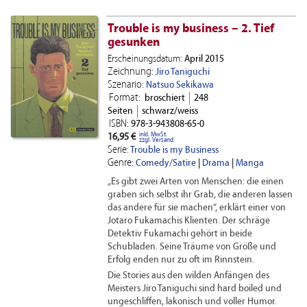
Trouble is my business – 2. Tief
gesunken
Erscheinungsdatum:
April 2015
Zeichnung:
Jiro Taniguchi
Szenario:
Natsuo Sekikawa
Format:
broschiert
248
Seiten
schwarz/weiss
ISBN:
978-3-943808-65-0
inkl. MwSt.
16,95 €
zzgl. Versand
Serie:
Trouble is my Business
Genre:
Comedy/Satire
|
Drama
|
Manga
„Es gibt zwei Arten von Menschen: die einen
graben sich selbst ihr Grab, die anderen lassen
das andere für sie machen“, erklärt einer von
Jotaro Fukamachis Klienten. Der schräge
Detektiv Fukamachi gehört in beide
Schubladen. Seine Träume von Größe und
Erfolg enden nur zu oft im Rinnstein.
Die Stories aus den wilden Anfängen des
Meisters Jiro Taniguchi sind hard boiled und
ungeschliffen, lakonisch und voller Humor.