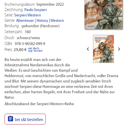
Erscheinungsdatum:
September 2022
Zeichnung:
Paolo Serpieri
Serie:
Serpieri Western
Genre:
Abenteuer
|
History
|
Western
Bindung:
gebunden (Hardcover)
Seitenzahl:
160
Druck:
schwarz/weiss
ISBN:
978-3-96582-099-9


inkl. MwSt.
Preis:
29,80 €
zzgl. Versand
Bis heute erzählt man sich von der
Inbesitznahme Nordamerikas durch die
Weißen. Es sind Geschichten von Kampf und
Heldenmut, von menschlicher Größe und Niedertracht, voller Drama
und Blut. Mit seinem dynamischen und zugleich sensiblen Strich
zeichnet Serpieri diese Hommage an eine verlorene Zeit mit ihren
einfachen, aber harten Regeln, mit ihrer Freiheit und der Nähe zur
Natur.
Abschlussband der Serpieri Western-Reihe

bei s&l bestellen