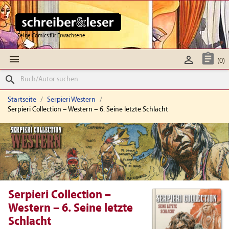
Feine Comics für Erwachsene



(0)
search
Startseite
Serpieri Western
Serpieri Collection – Western – 6. Seine letzte Schlacht
Serpieri Collection –
Western – 6. Seine letzte
Schlacht