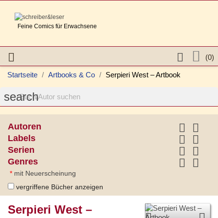
Feine Comics für Erwachsene



(0)
Startseite
Artbooks & Co
Serpieri West – Artbook
search


Autoren


Labels


Serien


Genres
*
mit Neuerscheinung
vergriffene Bücher anzeigen
Serpieri West –

