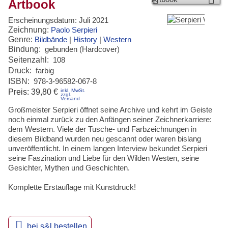
Artbook
Erscheinungsdatum:
Juli 2021
Zeichnung:
Paolo Serpieri
Genre:
Bildbände
|
History
|
Western
Bindung:
gebunden (Hardcover)
Seitenzahl:
108
Druck:
farbig
ISBN:
978-3-96582-067-8
inkl. MwSt.
Preis:
39,80 €
zzgl.
Versand
Großmeister Serpieri öffnet seine Archive und kehrt im Geiste
noch einmal zurück zu den Anfängen seiner Zeichnerkarriere:
dem Western. Viele der Tusche- und Farbzeichnungen in
diesem Bildband wurden neu gescannt oder waren bislang
unveröffentlicht. In einem langen Interview bekundet Serpieri
seine Faszination und Liebe für den Wilden Westen, seine
Gesichter, Mythen und Geschichten.
Komplette Erstauflage mit Kunstdruck!

bei s&l bestellen