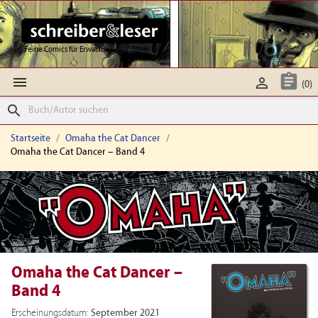
Feine Comics für Erwachsene



(0)
search
Startseite
Omaha the Cat Dancer
Omaha the Cat Dancer – Band 4
Omaha the Cat Dancer –
Band 4
Erscheinungsdatum:
September 2021