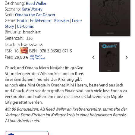
Zeichnung:
Reed Waller
Szenario:
Kate Worley
Serie:
Omaha the Cat Dancer
Genre:
Erotik
|
Fell&Federn
|
Klassiker
|
Love-
Story
|
US-Comic
Bindung:
broschiert
Seitenzahl:
336
Druck:
schwarz/weiss
FSK:
ISBN:
16
978-3-96582-071-5


inkl. MwSt.
Preis:
29,80 €
zzgl. Versand
Chuck und Omaha feiern Neujahr im großen
Stil in der geerbten Villa am See und im Kreis
ihrer sämtlichen Freunde. Zur Krönung gibt
es noch eine Mini-Orgie in Omahas Mini-Harem, bestehend aus Jack
und Chuck. Aber vor dem großen Finale sind noch viele lose Enden zu
verknüpfen und außerdem muss die liberale Clubszene von Mipple
City gerettet werden.
Mit 80 Bonusseiten: Als Reed Waller an Krebs erkrankte, sammelte der
Verleger Denis Kitchen im Kollegenkreis in einer beispiellosen Benefiz-
Aktion Arbeiten ein.