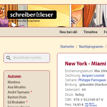
Feine Comics für Erwachsene
Neu bei s&l
Timeline
F
Startseite
Nachtprogramm
search
New York - Miami 
Erscheinungsdatum:
Mai 200
Zeichnung:
Jacques Loustal
Autoren
Szenario:
Philippe Paringaux
Moebius
Bindung:
gebunden (Hardcov
Ana Miralles
Seitenzahl:
64
André Taymans
*
Druck:
farbig
Bastien Vivès
ISBN:
978-3-922548-87-0
Ed Brubaker
*
inkl. MwSt.
Preis:
14,95 €
zzgl. Versand