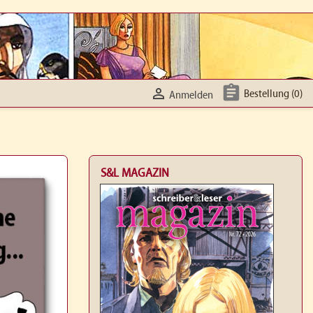


Bestellung
(0)
Anmelden
S&L MAGAZIN