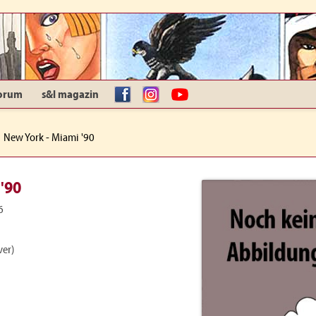
orum
s&l magazin
facebook
Instagram
YouTube
New York - Miami '90
'90
6
er)