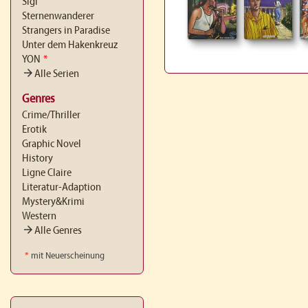
Sigi
Sternenwanderer
Strangers in Paradise
Unter dem Hakenkreuz
YON
*
arrow_forward
Alle Serien
Genres
Crime/Thriller
Erotik
Graphic Novel
History
Ligne Claire
Literatur-Adaption
Mystery&Krimi
Western
arrow_forward
Alle Genres
*
mit Neuerscheinung