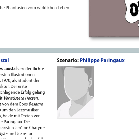
che Phantasien vom wirklichen Leben.
stal
Szenario:
Philippe Paringaux
s Loustal
veröffentlichte
ersten Illustrationen
s 1970, als Student der
ektur. Der erste
chlagende Erfolg gelang
it
Verwüstete Herzen
,
gt von dem Epos
Besame
o
um den Jazzmusiker
, beide mit Texten von
pe Paringaux. Die
aristen Jerôme Charyn -
nya
- und Jean-Luc