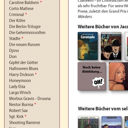
Coatelem -
Im Chinesischen M
Caroline Baldwin
*
als sehr fruchtbar. Für seine W
Corto Maltese
Preise, zuletzt den Grand Prix 
Criminal
*
Mörders
.
Der Killer
Weitere Bücher von Jac
Die Berlin-Trilogie
Die Geheimnisvollen
Städte
*
Die neuen Russen
Djinn
Don
Gipfel der Götter
Halloween Blues
Harry Dickson
*
Honeymoon
Lady Elza
Largo Winch
Morbus Gravis - Druuna
Nestor Burma
*
Weitere Bücher vom se
Robert Sax
Sgt. Kirk
*
Shooting Ramirez