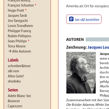
François Boucq
François Schuiten
*
Amerika als Ort für europäis
Hugo Pratt
*
Jacques Tardi

bei s&l bestellen
Jiro Taniguchi
Lewis Trondheim
Philippe Francq
Rubén Pellejero
AUTOREN
Sean Phillips
*
Terry Moore
Zeichnung:
Jacques Lou
arrow_forward
Alle Autoren
Jacque
seine 
Labels
bereit
schreiber&leser
Archit
s&l noir
durchs
Alles Gute!
ihm m
shodoku
gefol
Much
Serien
Barney
Philip
Adele Blanc-Sec
Zusammenarbeit mit den Szen
Bouncer
Die Brüder Adamov, White So
Capricorn