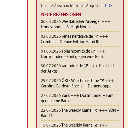
Unsere Vorschau für Juni - August
als PDF
.
NEUE REZENSIONEN
06.08.2026
Westfälischer Anzeiger
+++
Honeymoon – 3. High Noon
03.08.2026
renes nerdcave.de
+++
Criminal – Deluxe Edition Band III
01.08.2026
splashcomics.de
+++
Dortmunder – Fünf gegen eine Bank
30.07.2026
radiodrei.de
+++
Das Lied
der Arktis
29.07.2026
ÖRLs Waschmaschine
+++
Caroline Baldwin Special – Damendoppel
27.07.2026
Zack
+++
Dortmunder – Fünf
gegen eine Bank
22.07.2026
The weekly Kaine!
+++
YON –
Band 1
15.07.2026
The weelkly Kaine
+++