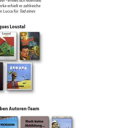
eer
- erwies sich ebenfalls
erke erhielt er zahlreiche
in Lucca für
Tod eines
ques Loustal
lben Autoren-Team