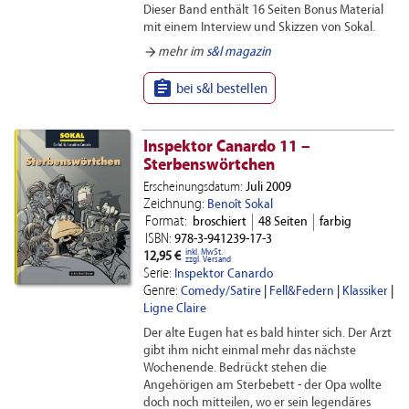
Dieser Band enthält 16 Seiten Bonus Material
mit einem Interview und Skizzen von Sokal.
arrow_forward
mehr im
s&l magazin

bei s&l bestellen
Inspektor Canardo 11 –
Sterbenswörtchen
Erscheinungsdatum:
Juli 2009
Zeichnung:
Benoît Sokal
Format:
broschiert
48 Seiten
farbig
ISBN:
978-3-941239-17-3
inkl. MwSt.
12,95 €
zzgl. Versand
Serie:
Inspektor Canardo
Genre:
Comedy/Satire
|
Fell&Federn
|
Klassiker
|
Ligne Claire
Der alte Eugen hat es bald hinter sich. Der Arzt
gibt ihm nicht einmal mehr das nächste
Wochenende. Bedrückt stehen die
Angehörigen am Sterbebett - der Opa wollte
doch noch mitteilen, wo er sein legendäres