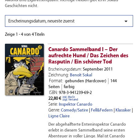
Alkohol und Zigarettenqualm. Richtige Helden gibt es in Sokals
Geschichten nicht.

Erscheinungsdatum, neueste zuerst
Zeige 1 - 4 von 4 Titeln
Canardo Sammelband I – Der
aufrechte Hund / Das Zeichen des
Rasputin / Ein schöner Tod
Erscheinungsdatum:
September 2011
Zeichnung:
Benoît Sokal
Format:
gebunden (Hardcover)
144
Seiten
farbig
ISBN:
978-3-941239-69-2
inkl. MwSt.
22,80 €
zzgl. Versand
Serie:
Inspektor Canardo
Genre:
Comedy/Satire
|
Fell&Federn
|
Klassiker
|
Ligne Claire
Der abgehalfterte Enteninspektor Canardo
erlebt in diesem Sammelband seine ersten
Abenteuer in voller Länge. Mal ist Canardo