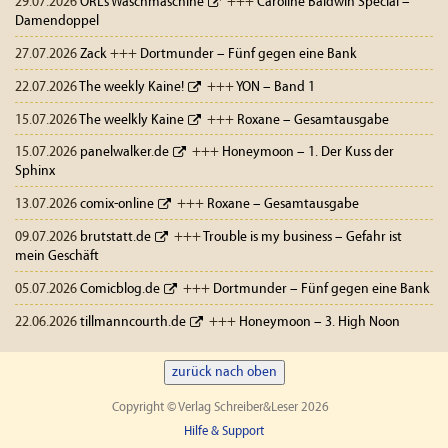
29.07.2026
ÖRLs Waschmaschine
+++
Caroline Baldwin Special –
Damendoppel
27.07.2026
Zack
+++
Dortmunder – Fünf gegen eine Bank
22.07.2026
The weekly Kaine!
+++
YON – Band 1
15.07.2026
The weelkly Kaine
+++
Roxane – Gesamtausgabe
15.07.2026
panelwalker.de
+++
Honeymoon – 1. Der Kuss der
Sphinx
13.07.2026
comix-online
+++
Roxane – Gesamtausgabe
09.07.2026
brutstatt.de
+++
Trouble is my business – Gefahr ist
mein Geschäft
05.07.2026
Comicblog.de
+++
Dortmunder – Fünf gegen eine Bank
22.06.2026
tillmanncourth.de
+++
Honeymoon – 3. High Noon
zurück nach oben
Copyright © Verlag Schreiber&Leser 2026
Hilfe & Support