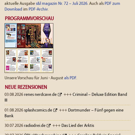
aktuelle Ausgabe
s&l magazin Nr. 72 – Juli 2026
. Auch als
PDF zum
Download
im
PDF-Archiv
.
PROGRAMMVORSCHAU
Unsere Vorschau für Juni - August
als PDF
.
NEUE REZENSIONEN
03.08.2026
renes nerdcave.de
+++
Criminal – Deluxe Edition Band
III
01.08.2026
splashcomics.de
+++
Dortmunder – Fünf gegen eine
Bank
30.07.2026
radiodrei.de
+++
Das Lied der Arktis