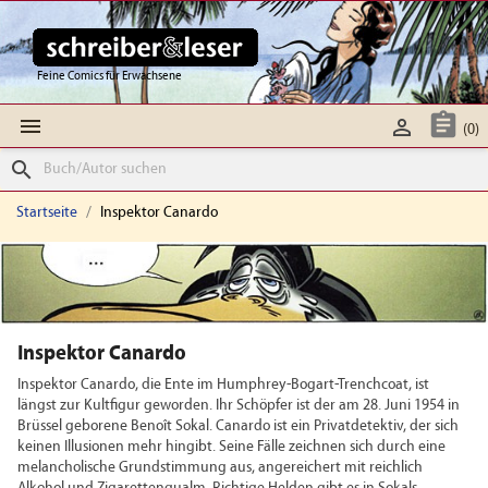
Feine Comics für Erwachsene



(0)
search
Startseite
Inspektor Canardo
Inspektor Canardo
Inspektor Canardo, die Ente im Humphrey-Bogart-Trenchcoat, ist
längst zur Kultfigur geworden. Ihr Schöpfer ist der am 28. Juni 1954 in
Brüssel geborene Benoît Sokal. Canardo ist ein Privatdetektiv, der sich
keinen Illusionen mehr hingibt. Seine Fälle zeichnen sich durch eine
melancholische Grundstimmung aus, angereichert mit reichlich