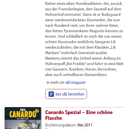
Retter eines alten Hundesoldaten, der, zurück
aus der Fremdenlegion, den Saustall auf dem
Hühnerhof entmistet. Dann ist er Bodyguard
einer wiederentdeckten Zarenerbin, die nun
nach Russland reist, um ihren wahren Vater,
den fetten Tyrannenkater Rasputin kennen zu
lernen. Und schließlich ist noch die von einem
echten Hurensohn entführte Sängerin Lili
wiederzufinden, die mit dem Klassiker „Lili
Marleen” mehrfach Gemetzel auslöst.
Meistens nimmt das Unheil seinen Anfang im
Hühnerpuff „Bei Freddo” und führt in eine Welt
von Gaunern, Kranken, Huren, Verrückten,
aber auch unheilbaren Romantikern.
arrow_forward
mehr im
s&l magazin

bei s&l bestellen
Canardo Spezial – Eine schöne
Flasche
Erscheinungsdatum:
Mai 2011