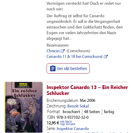
Vermögen versteckt hat! Doch er redet nur
noch wirr.
Der Auftrag ist selbst für Canardo
ungewöhnlich: Er soll in die Vergangenheit
eintauchen und den Goldschatz finden, den
Eugen vor vielen Jahrzehnten den Nazis
abgejagt hat...
Rezensionen:
Choices
(Comicforum)
Canardo 11 & 18 bei Comickunst

bei s&l bestellen
Inspektor Canardo 13 – Ein Reicher
Schlucker
Erscheinungsdatum:
Mai 2006
Zeichnung:
Benoît Sokal
Format:
broschiert
48 Seiten
farbig
ISBN:
978-3-937102-32-0
inkl. MwSt.
12,95 €
zzgl. Versand
Serie:
Inspektor Canardo