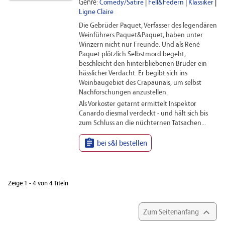
Genre:
Comedy/Satire
|
Fell&Federn
|
Klassiker
|
Ligne Claire
Die Gebrüder Paquet, Verfasser des legendären
Weinführers Paquet&Paquet, haben unter
Winzern nicht nur Freunde. Und als René
Paquet plötzlich Selbstmord begeht,
beschleicht den hinterbliebenen Bruder ein
hässlicher Verdacht. Er begibt sich ins
Weinbaugebiet des Crapaunais, um selbst
Nachforschungen anzustellen.
Als Vorkoster getarnt ermittelt Inspektor
Canardo diesmal verdeckt - und hält sich bis
zum Schluss an die nüchternen Tatsachen...

bei s&l bestellen
Zeige 1 - 4 von 4 Titeln

Zum Seitenanfang