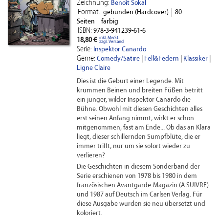
Zeichnung:
Benoît Sokal
Format:
gebunden (Hardcover)
80
Seiten
farbig
ISBN:
978-3-941239-61-6
inkl. MwSt.
18,80 €
zzgl. Versand
Serie:
Inspektor Canardo
Genre:
Comedy/Satire
|
Fell&Federn
|
Klassiker
|
Ligne Claire
Dies ist die Geburt einer Legende. Mit
krummen Beinen und breiten Füßen betritt
ein junger, wilder Inspektor Canardo die
Bühne. Obwohl mit diesen Geschichten alles
erst seinen Anfang nimmt, wirkt er schon
mitgenommen, fast am Ende... Ob das an Klara
liegt, dieser schillernden Sumpfblüte, die er
immer trifft, nur um sie sofort wieder zu
verlieren?
Die Geschichten in diesem Sonderband der
Serie erschienen von 1978 bis 1980 in dem
französischen Avantgarde-Magazin (A SUIVRE)
und 1987 auf Deutsch im Carlsen Verlag. Für
diese Ausgabe wurden sie neu übersetzt und
koloriert.