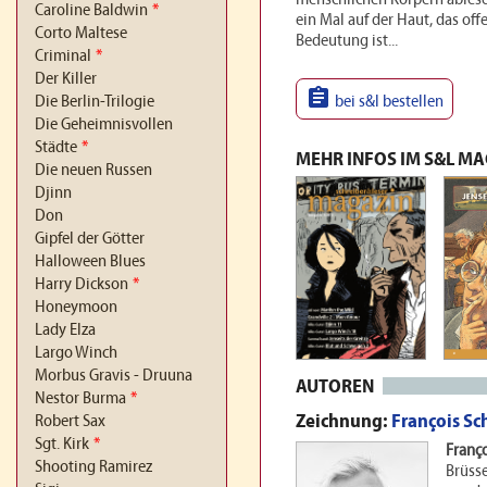
Caroline Baldwin
*
ein Mal auf der Haut, das off
Corto Maltese
Bedeutung ist...
Criminal
*
Der Killer

bei s&l bestellen
Die Berlin-Trilogie
Die Geheimnisvollen
Städte
*
MEHR INFOS IM S&L M
Die neuen Russen
Djinn
Don
Gipfel der Götter
Halloween Blues
Harry Dickson
*
Honeymoon
Lady Elza
Largo Winch
Morbus Gravis - Druuna
AUTOREN
Nestor Burma
*
Zeichnung:
François Sc
Robert Sax
Sgt. Kirk
*
Franço
Shooting Ramirez
Brüsse