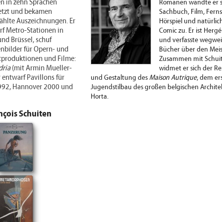
n in zehn Sprachen
Romanen wandte er 
etzt und bekamen
Sachbuch, Film, Fern
ählte Auszeichnungen. Er
Hörspiel und natürli
rf Metro-Stationen in
Comic zu. Er ist Hergé
und Brüssel, schuf
und verfasste wegwe
nbilder für Opern- und
Bücher über den Meis
ttproduktionen und Filme:
Zusammen mit Schui
dria
(mit Armin Mueller-
widmet er sich der Re
r entwarf Pavillons für
und Gestaltung des
Maison Autrique
, dem er
1992, Hannover 2000 und
Jugendstilbau des großen belgischen Archite
Horta.
nçois Schuiten