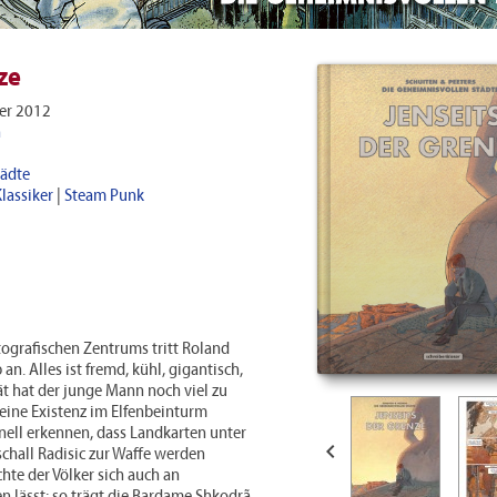
ze
r 2012
n
tädte
lassiker
|
Steam Punk
ografischen Zentrums tritt Roland
an. Alles ist fremd, kühl, gigantisch,
ät hat der junge Mann noch viel zu
 eine Existenz im Elfenbeinturm
hnell erkennen, dass Landkarten unter

chall Radisic zur Waffe werden
hte der Völker sich auch an
 lässt: so trägt die Bardame Shkodrã