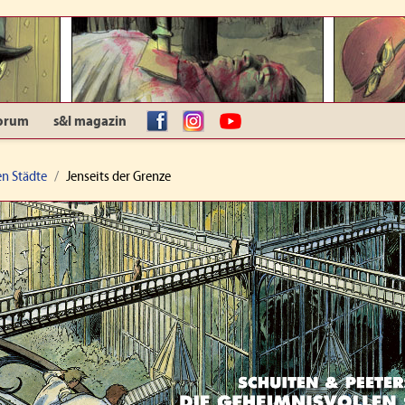
orum
s&l magazin
facebook
Instagram
YouTube
n Städte
Jenseits der Grenze