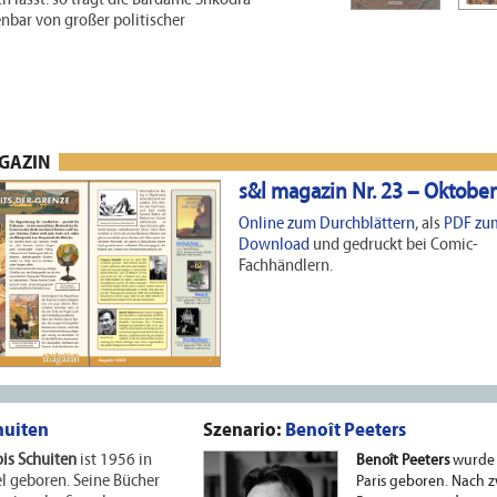
enbar von großer politischer
AGAZIN
s&l magazin Nr. 23 – Oktobe
Online zum Durchblättern
, als
PDF zu
Download
und gedruckt bei Comic-
Fachhändlern.
huiten
Szenario:
Benoît Peeters
is Schuiten
ist 1956 in
Benoît Peeters
wurde 
l geboren. Seine Bücher
Paris geboren. Nach z