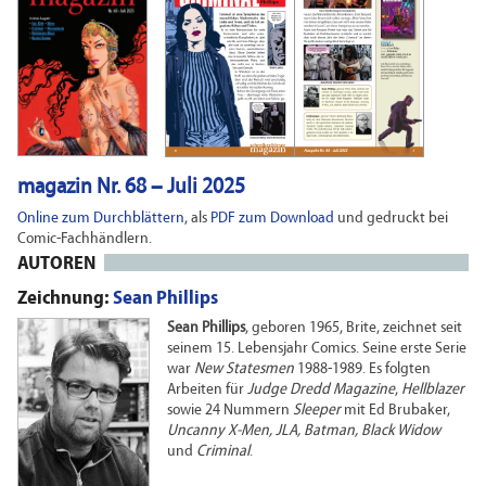
magazin Nr. 68 – Juli 2025
Online zum Durchblättern
, als
PDF zum Download
und gedruckt bei
Comic-Fachhändlern.
AUTOREN
Zeichnung:
Sean Phillips
Sean Phillips
, geboren 1965, Brite, zeichnet seit
seinem 15. Lebensjahr Comics. Seine erste Serie
war
New Statesmen
1988-1989. Es folgten
Arbeiten für
Judge Dredd Magazine
,
Hellblazer
sowie 24 Nummern
Sleeper
mit Ed Brubaker,
Uncanny X-Men, JLA, Batman, Black Widow
und
Criminal
.