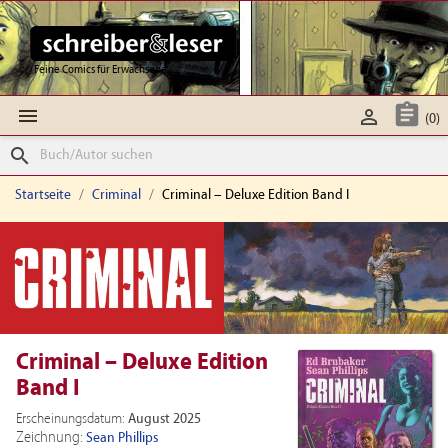
Feine Comics für Erwachsene



(0)
search
Startseite
Criminal
Criminal – Deluxe Edition Band I
Criminal – Deluxe Edition
Band I
Erscheinungsdatum:
August 2025
Zeichnung:
Sean Phillips