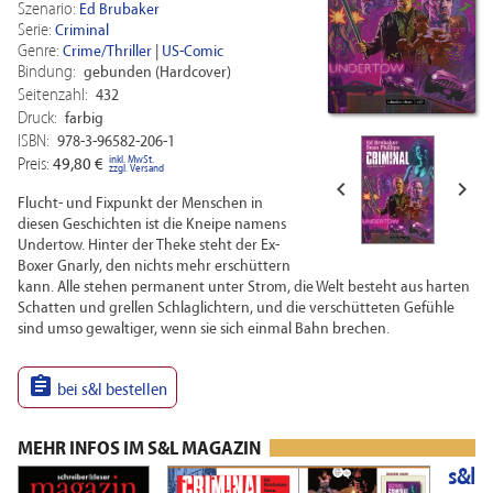
Szenario:
Ed Brubaker
Serie:
Criminal
Genre:
Crime/Thriller
|
US-Comic
Bindung:
gebunden (Hardcover)
Seitenzahl:
432
Druck:
farbig
ISBN:
978-3-96582-206-1
inkl. MwSt.
Preis:
49,80 €
zzgl. Versand


Flucht- und Fixpunkt der Menschen in
diesen Geschichten ist die Kneipe namens
Undertow. Hinter der Theke steht der Ex-
Boxer Gnarly, den nichts mehr erschüttern
kann. Alle stehen permanent unter Strom, die Welt besteht aus harten
Schatten und grellen Schlaglichtern, und die verschütteten Gefühle
sind umso gewaltiger, wenn sie sich einmal Bahn brechen.

bei s&l bestellen
MEHR INFOS IM S&L MAGAZIN
s&l