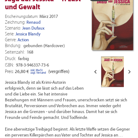
und Gewalt
Erscheinungsdatum:
März 2017
Zeichnung:
Renaud
Szenario:
Jean Dufaux
Serie:
Jessica Blandy
Genre:
Action
Bindung:
gebunden (Hardcover)
Seitenzahl:
168
Druck:
farbig
ISBN:
978-3-946337-73-6


inkl. MwSt.
Preis:
26,80 €
(vergriffen)
zzgl. Versand
Jessica Blandy ist als Krimi-Autorin
erfolgreich, denn sie lässt sich auf das Leben
und die Liebe ein. Sie hat intensive
Beziehungen mit Männern und Frauen, unerschrocken setzt sie sich
Brutalität, Perversionen und Verbrechen aus. Immer wieder geht
Jessica an die Grenzen - und darüber hinaus. Damit hat sie sich
Freunde und Feinde gemacht. Und Todfeinde.
Eine aberwitzige Treibjagd beginnt. Als letzte Waffe setzen die Gegner
ein perverses Killerpärchen aus Vater und Tochter auf Jessica an…