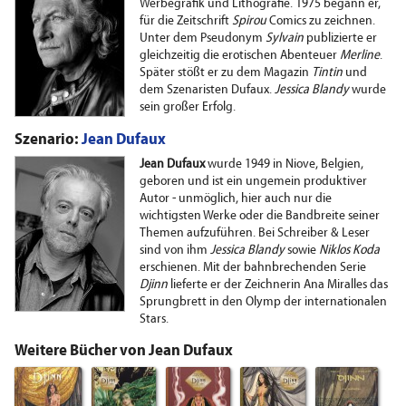
Werbegrafik und Lithografie. 1975 begann er,
für die Zeitschrift
Spirou
Comics zu zeichnen.
Unter dem Pseudonym
Sylvain
publizierte er
gleichzeitig die erotischen Abenteuer
Merline
.
Später stößt er zu dem Magazin
Tintin
und
dem Szenaristen Dufaux.
Jessica Blandy
wurde
sein großer Erfolg.
Szenario:
Jean Dufaux
Jean Dufaux
wurde 1949 in Niove, Belgien,
geboren und ist ein ungemein produktiver
Autor - unmöglich, hier auch nur die
wichtigsten Werke oder die Bandbreite seiner
Themen aufzuführen. Bei Schreiber & Leser
sind von ihm
Jessica Blandy
sowie
Niklos Koda
erschienen. Mit der bahnbrechenden Serie
Djinn
lieferte er der Zeichnerin Ana Miralles das
Sprungbrett in den Olymp der internationalen
Stars.
Weitere Bücher von Jean Dufaux