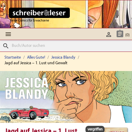
Feine Comics für Erwachsene



(0)
search
Startseite
Alles Gute!
Jessica Blandy
Jagd auf Jessica – 1. Lust und Gewalt
vergriffen
Jagd auf Jessica – 1. Lust