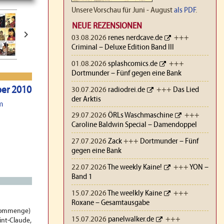
Unsere Vorschau für Juni - August
als PDF
.
NEUE REZENSIONEN

03.08.2026
renes nerdcave.de
+++
Criminal – Deluxe Edition Band III
01.08.2026
splashcomics.de
+++
Dortmunder – Fünf gegen eine Bank
ber 2010
30.07.2026
radiodrei.de
+++
Das Lied
der Arktis
m
29.07.2026
ÖRLs Waschmaschine
+++
Caroline Baldwin Special – Damendoppel
27.07.2026
Zack
+++
Dortmunder – Fünf
gegen eine Bank
22.07.2026
The weekly Kaine!
+++
YON –
Band 1
15.07.2026
The weelkly Kaine
+++
Roxane – Gesamtausgabe
 Commenge)
15.07.2026
panelwalker.de
+++
int-Claude,