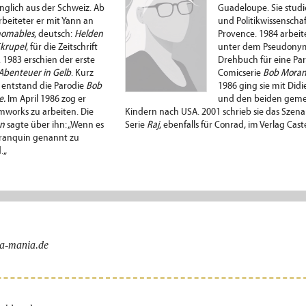
nglich aus der Schweiz. Ab
Guadeloupe. Sie studi
rbeiteter er mit Yann an
und Politikwissenschaf
nomables
, deutsch:
Helden
Provence. 1984 arbeite
krupel
, für die Zeitschrift
unter dem Pseudon
. 1983 erschien der erste
Drehbuch für eine Par
Abenteuer in Gelb
. Kurz
Comicserie
Bob Mora
 entstand die Parodie
Bob
1986 ging sie mit Did
e.
Im April 1986 zog er
und den beiden gem
mworks zu arbeiten. Die
Kindern nach USA. 2001 schrieb sie das Szena
on
sagte über ihn: „Wenn es
Serie
Raj
, ebenfalls für Conrad, im Verlag Cas
 Franquin genannt zu
.„
a-mania.de