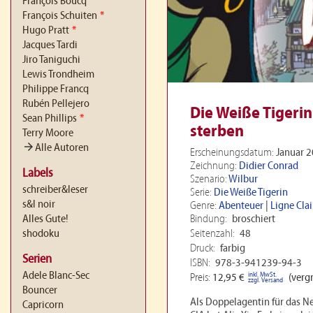
François Boucq
François Schuiten
*
Hugo Pratt
*
Jacques Tardi
Jiro Taniguchi
Lewis Trondheim
Philippe Francq
Rubén Pellejero
Die Weiße Tigerin
Sean Phillips
*
sterben
Terry Moore
arrow_forward
Alle Autoren
Erscheinungsdatum:
Januar 
Zeichnung:
Didier Conrad
Labels
Szenario:
Wilbur
schreiber&leser
Serie:
Die Weiße Tigerin
s&l noir
Genre:
Abenteuer
|
Ligne Clai
Bindung:
broschiert
Alles Gute!
Seitenzahl:
48
shodoku
Druck:
farbig
Serien
ISBN:
978-3-941239-94-3
Adele Blanc-Sec
inkl. MwSt.
Preis:
12,95 €
(vergr
zzgl. Versand
Bouncer
Als Doppelagentin für das N
Capricorn