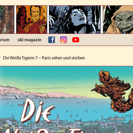
orum
s&l magazin
facebook
Instagram
YouTube
Die Weiße Tigerin 7 – Paris sehen und sterben