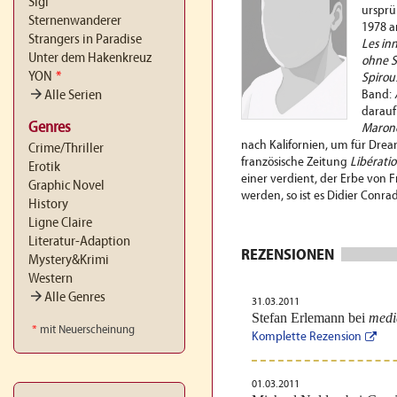
Sigi
ursprü
Sternenwanderer
1978 a
Strangers in Paradise
Les in
Unter dem Hakenkreuz
ohne S
YON
*
Spirou
arrow_forward
Alle Serien
Band:
darauf
Genres
Maron
nach Kalifornien, um für Drea
Crime/Thriller
französische Zeitung
Libérati
Erotik
einer verdient, der Erbe von
Graphic Novel
werden, so ist es Didier Conrad
History
Ligne Claire
Literatur-Adaption
REZENSIONEN
Mystery&Krimi
Western
arrow_forward
Alle Genres
31.03.2011
Stefan Erlemann bei
medi
*
mit Neuerscheinung
Komplette Rezension
01.03.2011