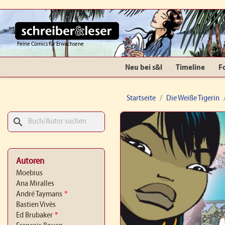
Feine Comics für Erwachsene
Neu bei s&l
Timeline
F
Startseite
Die Weiße Tigerin
search
Autoren
Moebius
Ana Miralles
André Taymans
*
Bastien Vivès
Ed Brubaker
*