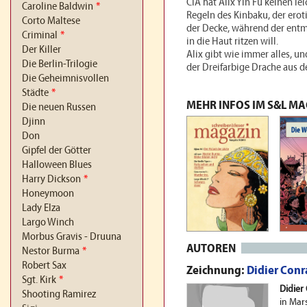
CIA hat Alix Yin Fu keinen le
Caroline Baldwin
*
Regeln des Kinbaku, der erot
Corto Maltese
der Decke, während der entma
Criminal
*
in die Haut ritzen will.
Der Killer
Alix gibt wie immer alles, un
Die Berlin-Trilogie
der Dreifarbige Drache aus d
Die Geheimnisvollen
Städte
*
MEHR INFOS IM S&L M
Die neuen Russen
Djinn
Don
Gipfel der Götter
Halloween Blues
Harry Dickson
*
Honeymoon
Lady Elza
Largo Winch
Morbus Gravis - Druuna
AUTOREN
Nestor Burma
*
Robert Sax
Zeichnung:
Didier Conr
Sgt. Kirk
*
Didier
Shooting Ramirez
in Mars