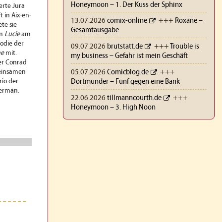
Honeymoon – 1. Der Kuss der Sphinx
erte Jura
t in Aix-en-
13.07.2026
comix-online
+++
Roxane –
te sie
Gesamtausgabe
ym
Lucie
am
odie der
09.07.2026
brutstatt.de
+++
Trouble is
ne
mit.
my business – Gefahr ist mein Geschäft
ier Conrad
05.07.2026
Comicblog.de
+++
einsamen
Dortmunder – Fünf gegen eine Bank
rio der
terman.
22.06.2026
tillmanncourth.de
+++
Honeymoon – 3. High Noon