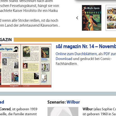
ichten Stand. Verschnürt nach allen
ischen Fesselungskunst, hängt sie von
chtete Kaiser Hirohito ihr ein Haiku

d wenn alle Stricke reißen, ist da noch
em Land der zehntausend Käsesorten...
AGAZIN
s&l magazin Nr. 14 – Novem
Online zum Durchblättern
, als
PDF zu
Download
und gedruckt bei Comic-
Fachhändlern.
ad
Szenario:
Wilbur
 Conrad
, ist geboren 1959
Wilbur
(alias Sophie
eille, die Familie stammt
ist geboren 1960 in Sa