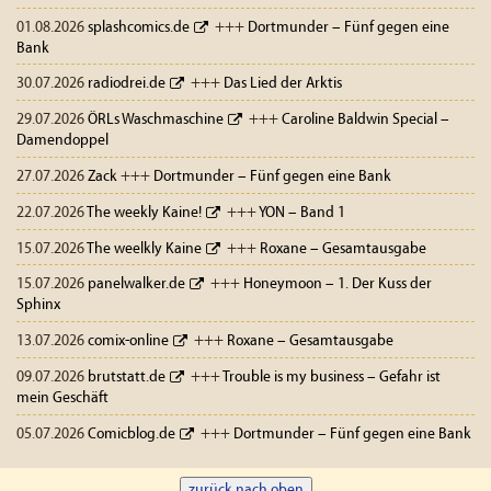
01.08.2026
splashcomics.de
+++
Dortmunder – Fünf gegen eine
Bank
30.07.2026
radiodrei.de
+++
Das Lied der Arktis
29.07.2026
ÖRLs Waschmaschine
+++
Caroline Baldwin Special –
Damendoppel
27.07.2026
Zack
+++
Dortmunder – Fünf gegen eine Bank
22.07.2026
The weekly Kaine!
+++
YON – Band 1
15.07.2026
The weelkly Kaine
+++
Roxane – Gesamtausgabe
15.07.2026
panelwalker.de
+++
Honeymoon – 1. Der Kuss der
Sphinx
13.07.2026
comix-online
+++
Roxane – Gesamtausgabe
09.07.2026
brutstatt.de
+++
Trouble is my business – Gefahr ist
mein Geschäft
05.07.2026
Comicblog.de
+++
Dortmunder – Fünf gegen eine Bank
zurück nach oben