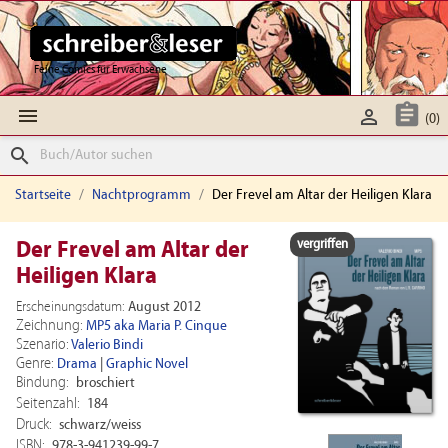
Feine Comics für Erwachsene



(0)
search
Startseite
Nachtprogramm
Der Frevel am Altar der Heiligen Klara
vergriffen
Der Frevel am Altar der
Heiligen Klara
Erscheinungsdatum:
August 2012
Zeichnung:
MP5 aka Maria P. Cinque
Szenario:
Valerio Bindi
Genre:
Drama
|
Graphic Novel
Bindung:
broschiert
Seitenzahl:
184
Druck:
schwarz/weiss
ISBN:
978-3-941239-99-7