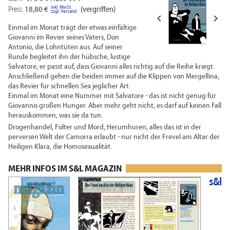
inkl. MwSt.
Preis:
18,80 €
(vergriffen)
zzgl. Versand


Einmal im Monat trägt der etwas einfältige
Giovanni im Revier seines Vaters, Don
Antonio, die Lohntüten aus. Auf seiner
Runde begleitet ihn der hübsche, lustige
Salvatore, er passt auf, dass Giovanni alles richtig auf die Reihe kriegt.
Anschließend gehen die beiden immer auf die Klippen von Mergellina,
das Revier für schnellen Sex jeglicher Art.
Einmal im Monat eine Nummer mit Salvatore - das ist nicht genug für
Giovannis großen Hunger. Aber mehr geht nicht, es darf auf keinen Fall
herauskommen, was sie da tun.
Drogenhandel, Folter und Mord, Herumhuren, alles das ist in der
perversen Welt der Camorra erlaubt - nur nicht der Frevel am Altar der
Heiligen Klara, die Homosexualität.
MEHR INFOS IM S&L MAGAZIN
s&l