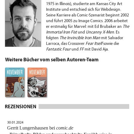
1975 in Illinois), studierte am Kansas City Art
Institute und entschied sich für Webdesign.
Seine Karriere als Comic-Szenarist beginnt 2002
und führt 2005 zu Image Comics. 2006 arbeitet
er erstmalig für Marvel: mit Ed Brubaker an
The
Immortal Iron Fist
und
Uncanny X-Men
. Es
folgten
The Invincible Iron Man
mit Salvador
Larroca, das Crossover
Fear Itself
sowie die
Fantastic Four
und
FF
mit David Aja.
Weitere Bücher vom selben Autoren-Team
REZENSIONEN
30.01.2024
Gerrit Lungershausen bei
comic.de