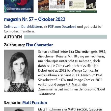
magazin Nr. 57 – Oktober 2022
Online zum Durchblättern
, als
PDF zum Download
und gedruckt bei
Comic-Fachhändlern.
AUTOREN
Zeichnung:
Elsa Charretier
Schon als Kind liebte
Elsa Charretier
, geb. 1989,
die schönen Künste. Mit 18 ging sie nach Paris,
um Schauspielunterricht zu nehmen, doch
dann ist die Comicwelt doch reizvoller. Ihr
Debüt gibt sie 2012 bei Wanga Comics, ihr
erstes Album erscheint 2013:
Aeternum Vale
.
Sie arbeitet für IDW und Image Comics. 2014
verkündet George R.R. Martin die
Zusammenarbeit mit ihr an der Graphic Novel
Windhaven
.
Szenario:
Matt Fraction
Matt Fritchman aka
Matt Fraction
, (geboren