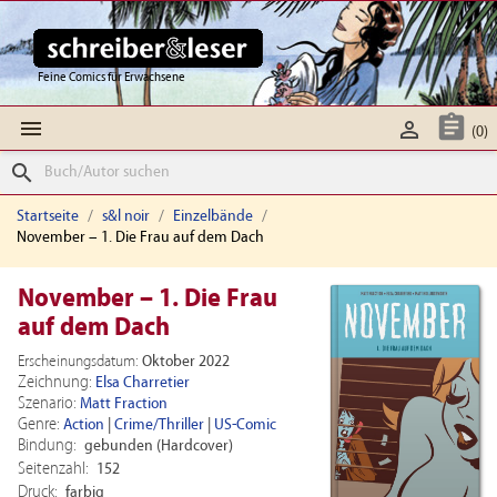
Feine Comics für Erwachsene



(0)
search
Startseite
s&l noir
Einzelbände
November – 1. Die Frau auf dem Dach
November – 1. Die Frau
auf dem Dach
Erscheinungsdatum:
Oktober 2022
Zeichnung:
Elsa Charretier
Szenario:
Matt Fraction
Genre:
Action
|
Crime/Thriller
|
US-Comic
Bindung:
gebunden (Hardcover)
Seitenzahl:
152
Druck:
farbig