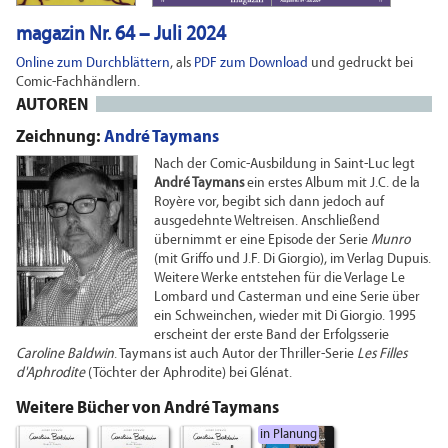
magazin Nr. 64 – Juli 2024
Online zum Durchblättern
, als
PDF zum Download
und gedruckt bei
Comic-Fachhändlern.
AUTOREN
Zeichnung:
André Taymans
Nach der Comic-Ausbildung in Saint-Luc legt
André Taymans
ein erstes Album mit J.C. de la
Royère vor, begibt sich dann jedoch auf
ausgedehnte Weltreisen. Anschließend
übernimmt er eine Episode der Serie
Munro
(mit Griffo und J.F. Di Giorgio), im Verlag Dupuis.
Weitere Werke entstehen für die Verlage Le
Lombard und Casterman und eine Serie über
ein Schweinchen, wieder mit Di Giorgio. 1995
erscheint der erste Band der Erfolgsserie
Caroline Baldwin
. Taymans ist auch Autor der Thriller-Serie
Les Filles
d'Aphrodite
(Töchter der Aphrodite) bei Glénat.
Weitere Bücher von André Taymans
in Planung