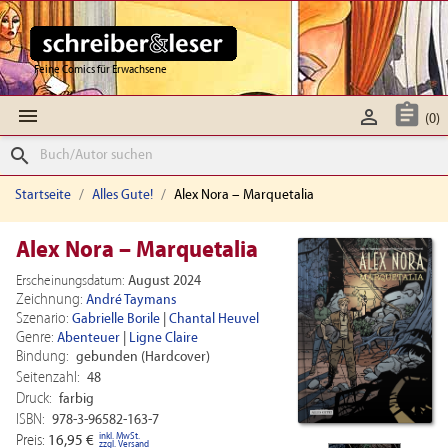
Feine Comics für Erwachsene



(0)
search
Startseite
Alles Gute!
Alex Nora – Marquetalia
Alex Nora – Marquetalia
Erscheinungsdatum:
August 2024
Zeichnung:
André Taymans
Szenario:
Gabrielle Borile
|
Chantal Heuvel
Genre:
Abenteuer
|
Ligne Claire
Bindung:
gebunden (Hardcover)
Seitenzahl:
48
Druck:
farbig
ISBN:
978-3-96582-163-7
inkl. MwSt.
Preis:
16,95 €
zzgl. Versand